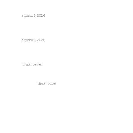
Triunfa Victorina Morales con el lenguaje milenario de
sus hilos
NAYARIT
agosto 5, 2026
Explican origen científico de inundaciones en Tepic y
Xalisco
NAYARIT
agosto 5, 2026
Entregan apoyos para techado en comunidades en Del
Nayar
NAYARIT
julio 31, 2026
Edición impresa 01 de agosto de 2026
EDICIÓN IMPRESA
julio 31, 2026
Archivo mensual
agosto 2026
julio 2026