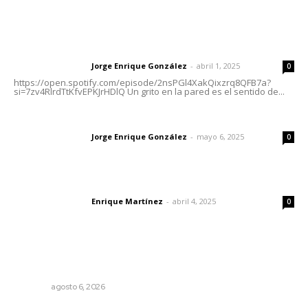
Letras del Director
Letras del director | Un grito en la pared
Jorge Enrique González
-
abril 1, 2025
Letras del director
0
https://open.spotify.com/episode/2nsPGl4XakQixzrq8QFB7a?
si=7zv4RlrdTtKfvEPKJrHDlQ Un grito en la pared es el sentido de...
Las vacas de Huajimic
Jorge Enrique González
-
mayo 6, 2025
Letras del director
0
El peatón y la ciudad
Enrique Martínez
-
abril 4, 2025
Letras del director
0
Lo más popular
Los cambios en la política
OPINIÓN
agosto 6, 2026