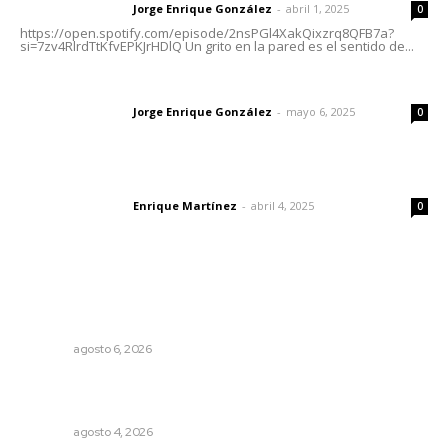
Jorge Enrique González
-
abril 1, 2025
Letras del director
0
https://open.spotify.com/episode/2nsPGl4XakQixzrq8QFB7a?
si=7zv4RlrdTtKfvEPKJrHDlQ Un grito en la pared es el sentido de...
Las vacas de Huajimic
Jorge Enrique González
-
mayo 6, 2025
Letras del director
0
El peatón y la ciudad
Enrique Martínez
-
abril 4, 2025
Letras del director
0
Lo más popular
Inician acciones de prevención ante presencia de
cocodrilos
NAYARIT
agosto 6, 2026
Fomentan salud integral mediante cultura de la
lactancia materna
NAYARIT
agosto 4, 2026