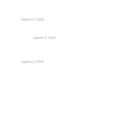
Garantizan acceso a seguridad social para productores
del campo
NAYARIT
agosto 5, 2026
Policías municipales adultas
LA SERPENTINA
agosto 3, 2026
Inicia construcción de Bachillerato Nacional Margarita
Maza en Nuevo Nayarit
NAYARIT
agosto 3, 2026
Archivo mensual
agosto 2026
julio 2026
junio 2026
mayo 2026