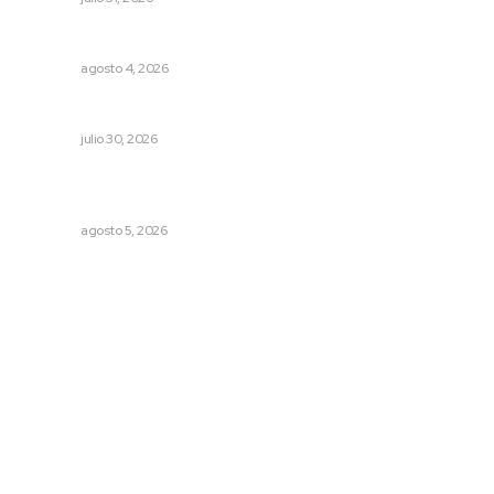
Llueve menos durante inicio de temporal
NAYARIT
agosto 4, 2026
Alertan por tramos de alta peligrosidad
NAYARIT
julio 30, 2026
Sancionan conductas de asedio para proteger la
tranquilidad comunitaria
NAYARIT
agosto 5, 2026
Archivo mensual
agosto 2026
julio 2026
junio 2026
mayo 2026