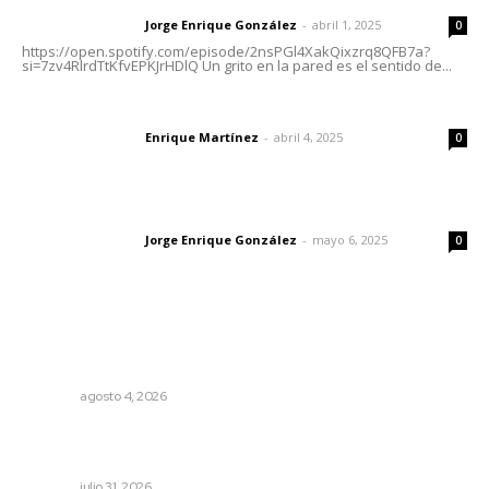
Jorge Enrique González
-
abril 1, 2025
Letras del director
0
https://open.spotify.com/episode/2nsPGl4XakQixzrq8QFB7a?
si=7zv4RlrdTtKfvEPKJrHDlQ Un grito en la pared es el sentido de...
El peatón y la ciudad
Enrique Martínez
-
abril 4, 2025
Letras del director
0
Las vacas de Huajimic
Jorge Enrique González
-
mayo 6, 2025
Letras del director
0
Lo más popular
Intensifican sustitución de rejillas y desazolve por
temporal
NAYARIT
agosto 4, 2026
Brinda el DIF asistencia alimentaria en las Olimpiadas de
Oro 2026
NAYARIT
julio 31, 2026