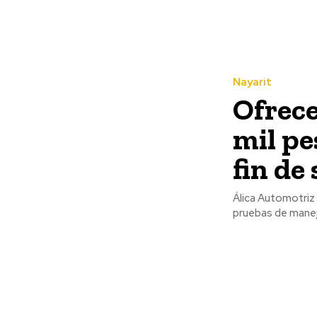
Nayarit
Ofrece
mil pe
fin de
Álica Automotriz 
pruebas de manej