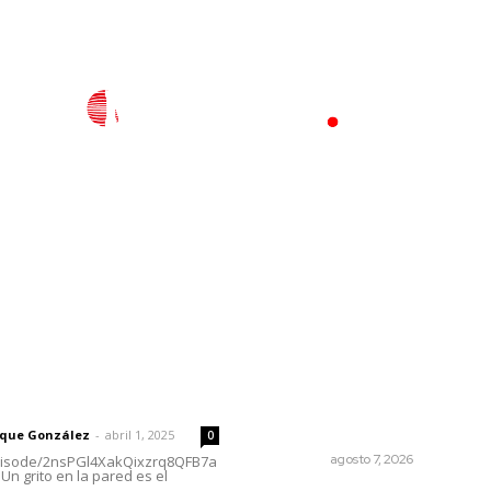
l
Policiaca
Opinión
Deportes
Edición Impresa
S
rector
Lo más popular
Recupera la CONDUSEF 17.
 | Un grito en la pared
millones de pesos a favor 
usuarios financieros
rique González
-
abril 1, 2025
0
NAYARIT
agosto 7, 2026
episode/2nsPGl4XakQixzrq8QFB7a
Un grito en la pared es el