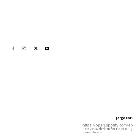
Inicio
Nayarit
Naciona
Contáctanos
Letras del Di
meridianoredacción@gmail.com
Letras del director
Jorge En
Letras del director
Tels. 3112143809 | 3112103211
https://open.spotify.com/
?si=7zv4RlrdTtKfvEPKJrHDlQ 
sentido de...