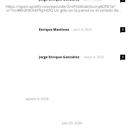
https://open.spotify.com/episode/2nsPGl4XakQixzrq8QFB7a?
si=7zv4RlrdTtKfvEPKJrHDlQ Un grito en la pared es el sentido de...
El peatón y la ciudad
Enrique Martínez
-
abril 4, 2025
Letras del director
0
Las vacas de Huajimic
Jorge Enrique González
-
mayo 6, 2025
Letras del director
0
Lo más popular
Leyendas del Futbol mexicano integran serie de billetes
conmemorativos presentados por Lotería Nacional
NACIONAL
agosto 4, 2026
Antes de que Maná hiciera historia, José José ya le
había cantado a San Blas
LA HISTORIA TAMBIÉN ES NOTICIA
julio 30, 2026