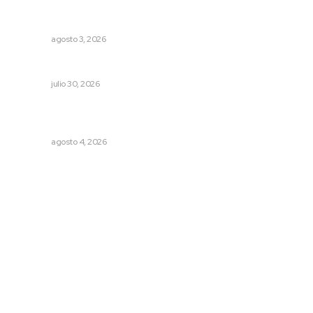
Prevención del feminicidio: la urgencia de la denuncia
temprana
NAYARIT
agosto 3, 2026
La muerte que da vida
NAYARIT
julio 30, 2026
Abren convocatoria de ingreso para la Escuela de Bellas
Artes
NAYARIT
agosto 4, 2026
Archivo mensual
agosto 2026
julio 2026
junio 2026
mayo 2026