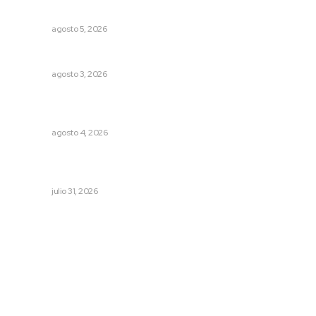
Compostela
NAYARIT
agosto 5, 2026
Caen ingresos por remesas durante el primer semestre
NAYARIT
agosto 3, 2026
Reportan buen comportamiento ciudadano durante
periodo vacacional
NAYARIT
agosto 4, 2026
Invierten 340 millones de pesos en conservación de
carreteras federales
NAYARIT
julio 31, 2026
Archivo mensual
agosto 2026
julio 2026