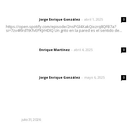
Letras del director | Un grito en la pared
Jorge Enrique González
-
abril 1, 2025
Letras del director
0
https://open.spotify.com/episode/2nsPGl4XakQixzrq8QFB7a?
si=7zv4RlrdTtKfvEPKJrHDlQ Un grito en la pared es el sentido de...
El peatón y la ciudad
Enrique Martínez
-
abril 4, 2025
Letras del director
0
Las vacas de Huajimic
Jorge Enrique González
-
mayo 6, 2025
Letras del director
0
Lo más popular
Registra Puente Federación avance físico superior al
noventa por ciento
NAYARIT
julio 31, 2026
Establecen precio de garantía para ganado en