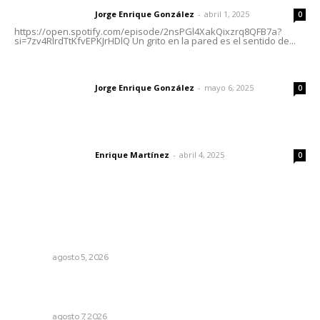
Jorge Enrique González
-
abril 1, 2025
Letras del director
0
https://open.spotify.com/episode/2nsPGl4XakQixzrq8QFB7a?
si=7zv4RlrdTtKfvEPKJrHDlQ Un grito en la pared es el sentido de...
Las vacas de Huajimic
Jorge Enrique González
-
mayo 6, 2025
Letras del director
0
El peatón y la ciudad
Enrique Martínez
-
abril 4, 2025
Letras del director
0
Lo más popular
Recuperan milenario sello ritual de la cultura Aztatlán en
Nayarit
NAYARIT
agosto 5, 2026
Reconocen a jóvenes por impulsar proyectos
comunitarios
NAYARIT
agosto 7, 2026