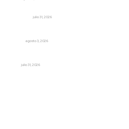
Cerrar todos los anexos
LA SERPENTINA
julio 31, 2026
Ocho jornaleros heridos en accidente en la carretera
Compostela-San Blas
POLICIACA
agosto 3, 2026
Registra Puente Federación avance físico superior al
noventa por ciento
NAYARIT
julio 31, 2026
Archivo mensual
agosto 2026
julio 2026
junio 2026