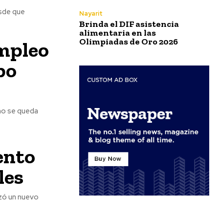
esde que
Nayarit
Brinda el DIF asistencia
alimentaria en las
Olimpiadas de Oro 2026
empleo
po
 no se queda
ento
les
zó un nuevo