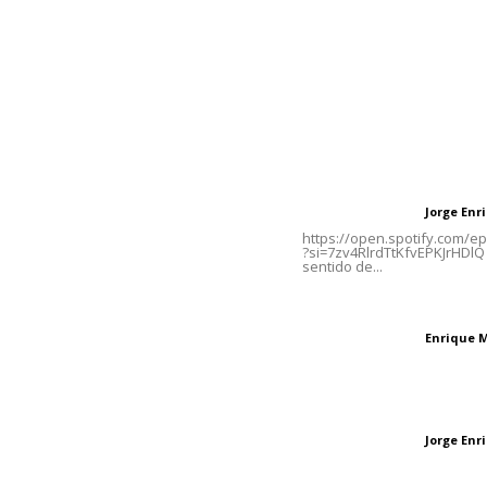
Inicio
Nayarit
Naciona
Contáctanos
Letras del Di
meridianoredacción@gmail.com
Letras del director
Jorge En
Letras del director
Tels. 3112143809 | 3112103211
https://open.spotify.com/
?si=7zv4RlrdTtKfvEPKJrHDlQ 
sentido de...
Oficinas Generales: Av.
Independencia #355, Tepic,
El peatón y la ciu
Nayarit
Enrique 
Letras del director
Las vacas de Huaj
Jorge En
Letras del director