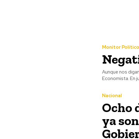
Monitor Polític
Negat
Aunque nos digan 
Economista. En ju
Nacional
Ocho d
ya son
Gobie