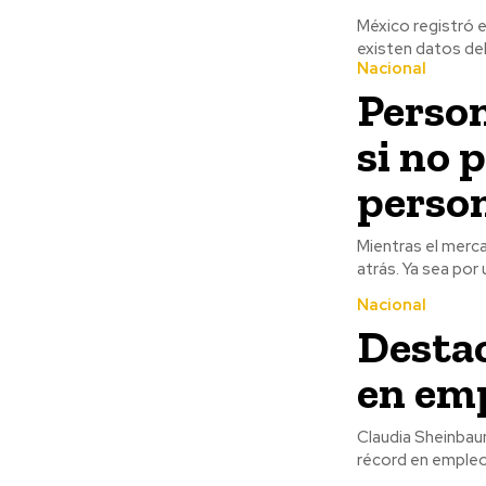
México registró 
existen datos del
Nacional
Person
si no 
perso
Mientras el merca
atrás. Ya sea por 
Nacional
Desta
en emp
Claudia Sheinbau
récord en empleo