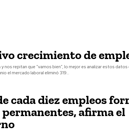
o
ivo crecimiento de empl
y nos repitan que “vamos bien”, lo mejor es analizar estos datos 
nio el mercado laboral eliminó 319...
e cada diez empleos for
 permanentes, afirma el
rno