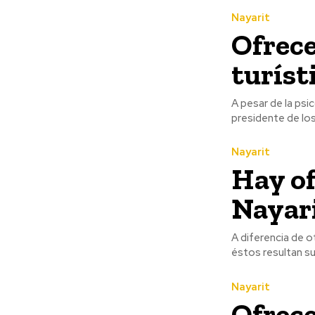
Nayarit
Ofrec
turíst
A pesar de la psi
presidente de los
Nayarit
Hay of
Nayar
A diferencia de o
éstos resultan su
Nayarit
Ofrec