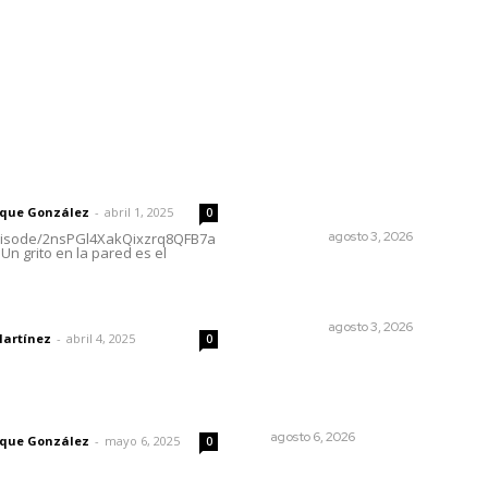
l
Policiaca
Opinión
Deportes
Edición Impresa
S
rector
Lo más popular
Refuerzan blindaje estatal
 | Un grito en la pared
ante conflictos en regione
vecinas
rique González
-
abril 1, 2025
0
NAYARIT
agosto 3, 2026
episode/2nsPGl4XakQixzrq8QFB7a
Un grito en la pared es el
Entregan nuevo domo esco
en San Juan de Abajo
dad
NAYARIT
agosto 3, 2026
Martínez
-
abril 4, 2025
0
Cuando el río suena, ¿quién
escucha?
imic
EL ATAQUE DE LOS QUE OBSERVAN
agosto 6, 2026
rique González
-
mayo 6, 2025
0
Exigen adaptar fechas de 