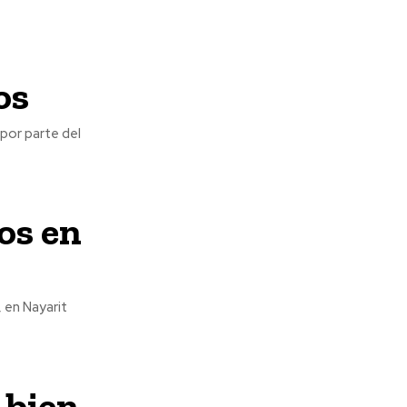
os
 por parte del
os en
 en Nayarit
 bien