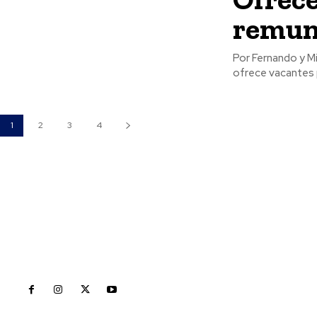
remun
Por Fernando y Misael Ulloa En el marco de la feria del emp
ofrece vacantes 
1
2
3
4