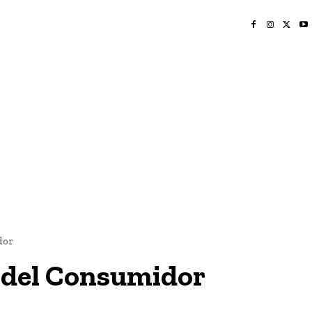
INICIO
NAYARIT
NACIONAL
POLICIACA
OPINIÓN
DEPORTES
EDICIÓN IMPRESA
SOCIALES
MERIDIANO VALLARTA
dor
 del Consumidor