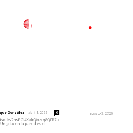
l
Policiaca
Opinión
Deportes
Edición Impresa
S
rector
Lo más popular
Las razones y los días por
 | Un grito en la pared
definir
rique González
-
abril 1, 2025
0
OPINIÓN
agosto 3, 2026
episode/2nsPGl4XakQixzrq8QFB7a
Un grito en la pared es el
Promueven riqueza natural 
rituales ancestrales en el