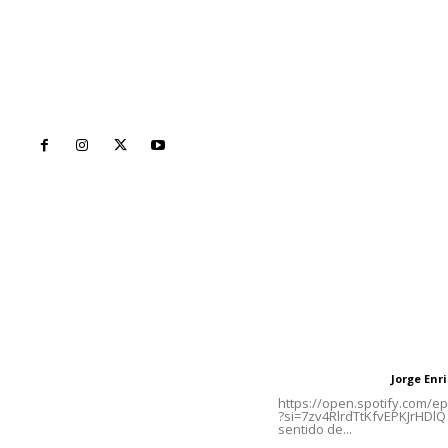
Inicio
Nayarit
Naciona
Contáctanos
Letras del Di
meridianoredacción@gmail.com
Letras del director
Jorge En
Letras del director
Tels. 3112143809 | 3112103211
https://open.spotify.com/
?si=7zv4RlrdTtKfvEPKJrHDlQ 
sentido de...
Oficinas Generales: Av.