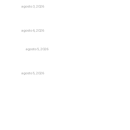
NAYARIT
agosto 3, 2026
Muere Raúl Lucachín, el brujo de Jomulco que le dijo no
al diablo
NAYARIT
agosto 6, 2026
Árboles aplastan casas y camioneta en Tepic
POLICIACA
agosto 5, 2026
Reafirma DIF Nayarit atención directa a comunidades
vulnerables
NAYARIT
agosto 5, 2026
Archivo mensual
agosto 2026
julio 2026
junio 2026