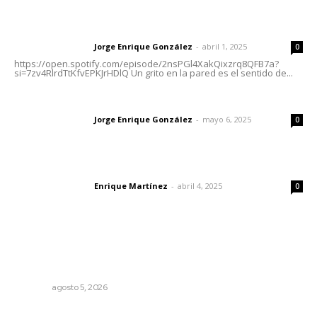
Letras del director | Un grito en la pared
Jorge Enrique González
-
abril 1, 2025
Letras del director
0
https://open.spotify.com/episode/2nsPGl4XakQixzrq8QFB7a?
si=7zv4RlrdTtKfvEPKJrHDlQ Un grito en la pared es el sentido de...
Las vacas de Huajimic
Jorge Enrique González
-
mayo 6, 2025
Letras del director
0
El peatón y la ciudad
Enrique Martínez
-
abril 4, 2025
Letras del director
0
Lo más popular
Liquidación en ingenio de Puga se ejecuta a 985 pesos
por tonelada
NAYARIT
agosto 5, 2026
Entregan nuevo domo escolar en San Juan de Abajo