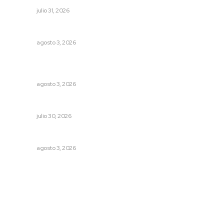
NAYARIT
julio 31, 2026
Entregan nuevo domo escolar en San Juan de Abajo
NAYARIT
agosto 3, 2026
Promueven saberes ancestrales en la ruta Potrero
Tradicional
NAYARIT
agosto 3, 2026
Alertan por tramos de alta peligrosidad
NAYARIT
julio 30, 2026
Caen ingresos por remesas durante el primer semestre
NAYARIT
agosto 3, 2026
Archivo mensual
agosto 2026