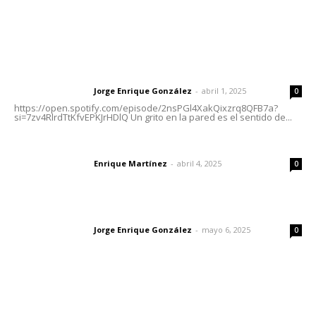
Letras del Director
Letras del director | Un grito en la pared
Jorge Enrique González
-
abril 1, 2025
Letras del director
0
https://open.spotify.com/episode/2nsPGl4XakQixzrq8QFB7a?
si=7zv4RlrdTtKfvEPKJrHDlQ Un grito en la pared es el sentido de...
El peatón y la ciudad
Enrique Martínez
-
abril 4, 2025
Letras del director
0
Las vacas de Huajimic
Jorge Enrique González
-
mayo 6, 2025
Letras del director
0
Lo más popular
Detectan permisos falsos para comercio ambulante en
playas