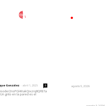
l
Policiaca
Opinión
Deportes
Edición Impresa
S
rector
Lo más popular
Triunfa Victorina Morales c
 | Un grito en la pared
lenguaje milenario de sus hi
rique González
-
abril 1, 2025
0
NAYARIT
agosto 5, 2026
episode/2nsPGl4XakQixzrq8QFB7a
Un grito en la pared es el
Varios estados necesitan
mejorar su economía
MONITOR POLÍTICO
agosto 3, 2026