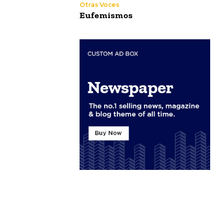
Otras Voces
Eufemismos