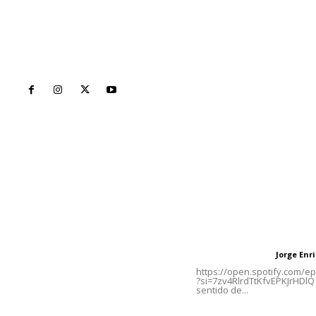
Inicio
Nayarit
Naciona
Contáctanos
Letras del Di
meridianoredacción@gmail.com
Letras del director
Jorge En
Letras del director
Tels. 3112143809 | 3112103211
https://open.spotify.com/
?si=7zv4RlrdTtKfvEPKJrHDlQ 
sentido de...
Oficinas Generales: Av.
Independencia #355, Tepic,