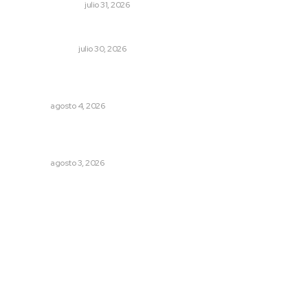
EDICIÓN IMPRESA
julio 31, 2026
La mitad del presupuesto de Tepic, le deben de predial
LA SERPENTINA
julio 30, 2026
Aclara Marakame tarifas y programas de apoyo para
rehabilitación
NAYARIT
agosto 4, 2026
Exigen adaptar fechas de veda ante riesgos climáticos
y comerciales
NAYARIT
agosto 3, 2026
Archivo mensual
agosto 2026
julio 2026
junio 2026