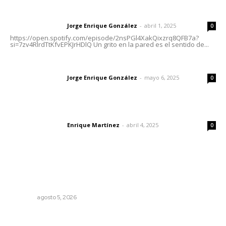
Letras del director | Un grito en la pared
Jorge Enrique González
-
abril 1, 2025
Letras del director
0
https://open.spotify.com/episode/2nsPGl4XakQixzrq8QFB7a?
si=7zv4RlrdTtKfvEPKJrHDlQ Un grito en la pared es el sentido de...
Las vacas de Huajimic
Jorge Enrique González
-
mayo 6, 2025
Letras del director
0
El peatón y la ciudad
Enrique Martínez
-
abril 4, 2025
Letras del director
0
Lo más popular
Garantizan acceso a seguridad social para productores
del campo
NAYARIT
agosto 5, 2026
Edición impresa 31 de julio de 2026