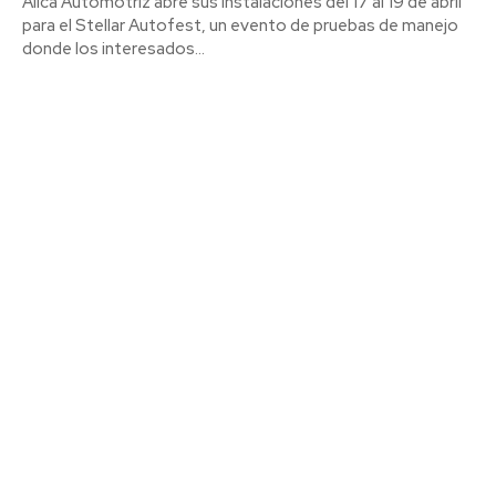
Álica Automotriz abre sus instalaciones del 17 al 19 de abril
para el Stellar Autofest, un evento de pruebas de manejo
donde los interesados...