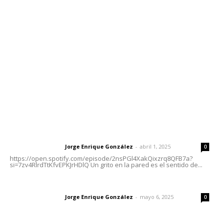
meridianoredacción@gmail.com
Tels. 3112143809 | 3112103211
Oficinas Generales: Av. Independencia #355, Tepic,
Nayarit
Letras del Director
Letras del director | Un grito en la pared
Jorge Enrique González
-
abril 1, 2025
Letras del director
0
https://open.spotify.com/episode/2nsPGl4XakQixzrq8QFB7a?
si=7zv4RlrdTtKfvEPKJrHDlQ Un grito en la pared es el sentido de...
Las vacas de Huajimic
Jorge Enrique González
-
mayo 6, 2025
Letras del director
0