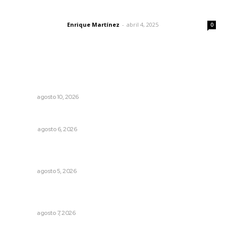
El peatón y la ciudad
Enrique Martínez
-
abril 4, 2025
Letras del director
0
Lo más popular
Esperan seguro catastrófico para productores de frijol
afectados
NAYARIT
agosto 10, 2026
Agosto, la hora de definirse
OPINIÓN
agosto 6, 2026
Sancionan conductas de asedio para proteger la
tranquilidad comunitaria
NAYARIT
agosto 5, 2026
Impulsan proyectos productivos con créditos a tasa
cero de interés
NAYARIT
agosto 7, 2026