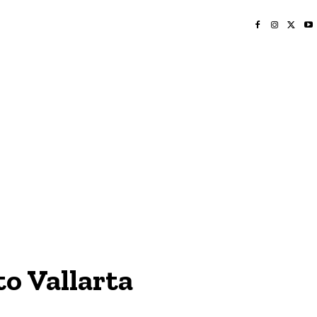
INICIO
NAYARIT
NACIONAL
POLICIACA
OPINIÓN
DEPORTES
EDICIÓN IMPRESA
SOCIALES
MERIDIANO VALLARTA
o Vallarta