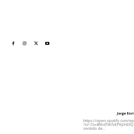
Inicio
Nayarit
Naciona
Contáctanos
Letras del Di
meridianoredacción@gmail.com
Letras del director
Jorge En
Letras del director
Tels. 3112143809 | 3112103211
https://open.spotify.com/
?si=7zv4RlrdTtKfvEPKJrHDlQ 
sentido de...
Oficinas Generales: Av.