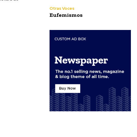
Otras Voces
Eufemismos