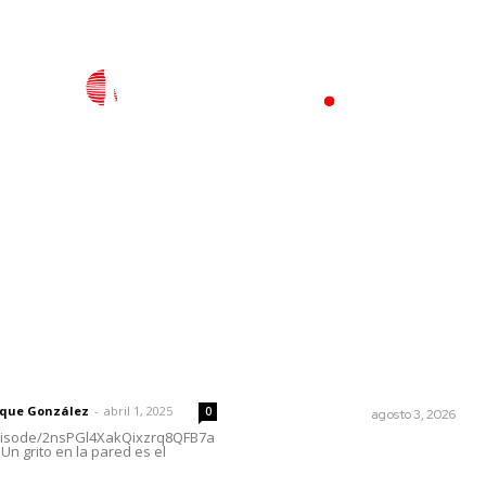
l
Policiaca
Opinión
Deportes
Edición Impresa
S
rector
Lo más popular
¿Son los anexos males
 | Un grito en la pared
necesarios?
rique González
-
abril 1, 2025
0
LA SERPENTINA
agosto 3, 2026
episode/2nsPGl4XakQixzrq8QFB7a
Un grito en la pared es el
Culpa Jalisco a Nayarit por f
del transporte integrado