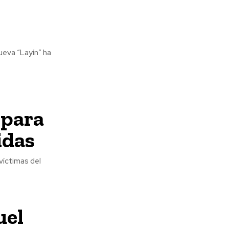
nueva “Layín” ha
 para
idas
 víctimas del
uel