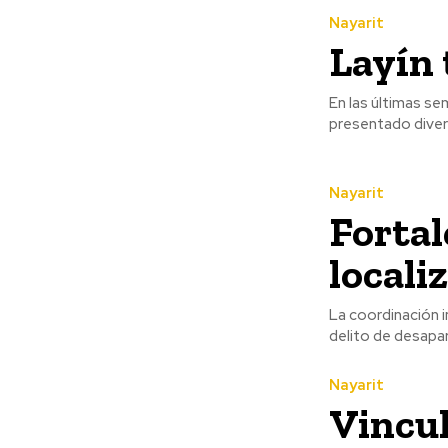
Nayarit
Layín 
En las últimas se
presentado diver
Nayarit
Fortal
locali
La coordinación i
delito de desapar
Nayarit
Vincul