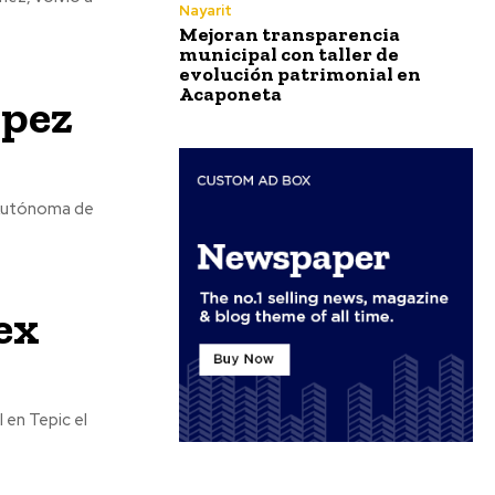
Nayarit
Mejoran transparencia
municipal con taller de
evolución patrimonial en
Acaponeta
ópez
 Autónoma de
ex
l en Tepic el