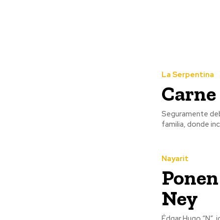
La Serpentina
Carne 
Seguramente debe
familia, donde in
Nayarit
Ponen 
Ney
Édgar Hugo “N”, 