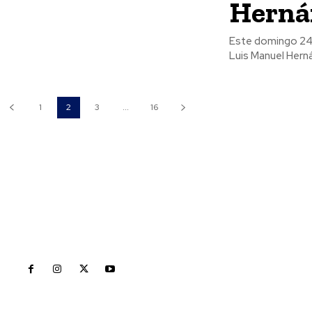
Herná
Este domingo 24,
Luis Manuel Hern
1
2
3
...
16
Inicio
Nayarit
Naciona