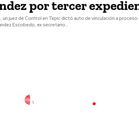
ndez por tercer expedie
 un juez de Control en Tepic dictó auto de vinculación a proceso
ández Escobedo, ex secretario...
l
Policiaca
Opinión
Deportes
Edición Impresa
S