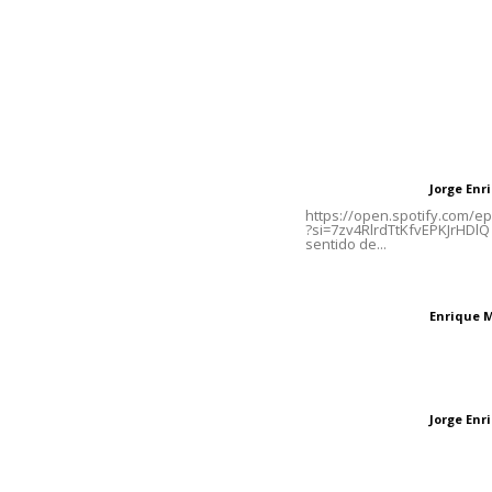
Contáctanos
Letras del Di
meridianoredacción@gmail.com
Letras del director
Jorge En
Letras del director
Tels. 3112143809 | 3112103211
https://open.spotify.com/
?si=7zv4RlrdTtKfvEPKJrHDlQ 
sentido de...
Oficinas Generales: Av.
Independencia #355, Tepic,
El peatón y la ciu
Nayarit
Enrique 
Letras del director
Las vacas de Huaj
Jorge En
Letras del director