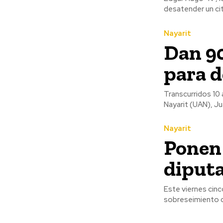
desatender un cit
Nayarit
Dan 90
para d
Transcurridos 10
Nayarit (UAN), Ju
Nayarit
Ponen 
diputa
Este viernes cinc
sobreseimiento de