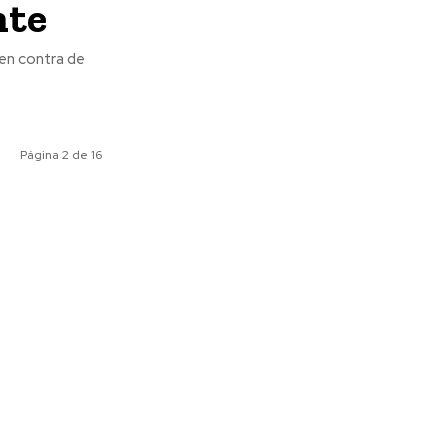
nte
 en contra de
Página 2 de 16
ociales
Meridiano Vallarta