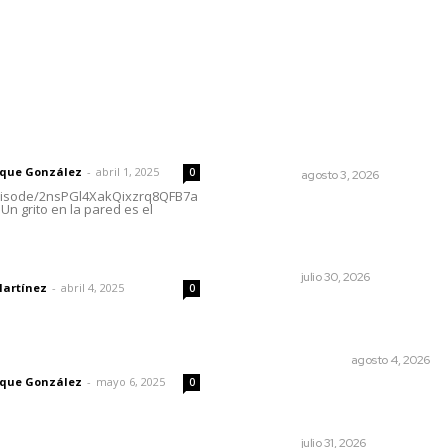
rector
Lo más popular
Busca CECAN a los mejores
 | Un grito en la pared
cortometrajes nayaritas
rique González
-
abril 1, 2025
0
NAYARIT
agosto 3, 2026
episode/2nsPGl4XakQixzrq8QFB7a
Un grito en la pared es el
Capacitación técnica impuls
desarrollo gastronómico y
turístico en Jala
dad
NAYARIT
julio 30, 2026
Martínez
-
abril 4, 2025
0
Edición impresa 04 de ago
de 2026
imic
EDICIÓN IMPRESA
agosto 4, 2026
rique González
-
mayo 6, 2025
0
Promueve Juventino el leg
Wixárika en Ciudad de las A
NAYARIT
julio 31, 2026