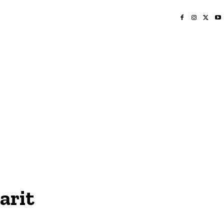
INICIO
NAYARIT
NACIONAL
POLICIACA
OPINIÓN
DEPORTES
EDICIÓN IMPRESA
SOCIALES
MERIDIANO VALLARTA
arit