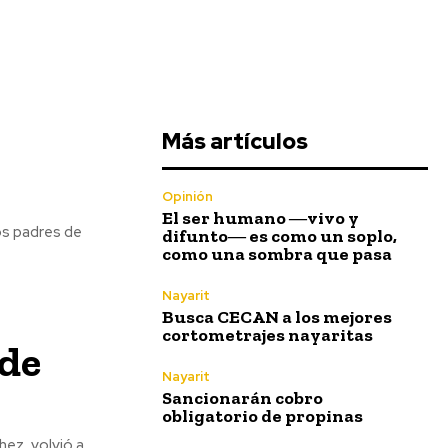
Más artículos
Opinión
El ser humano ―vivo y
os padres de
difunto― es como un soplo,
como una sombra que pasa
Nayarit
Busca CECAN a los mejores
cortometrajes nayaritas
 de
Nayarit
Sancionarán cobro
obligatorio de propinas
ez, volvió a