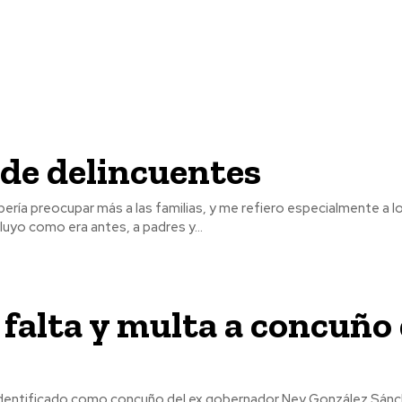
de delincuentes
ría preocupar más a las familias, y me refiero especialmente a l
cluyo como era antes, a padres y...
falta y multa a concuño
identificado como concuño del ex gobernador Ney González Sánch