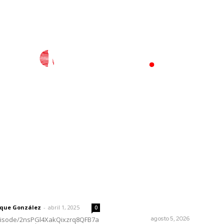
l
Policiaca
Opinión
Deportes
Edición Impresa
S
rector
Lo más popular
Lluvias y maleantes dañaro
 | Un grito en la pared
planteles en distintos
municipios de Nayarit
rique González
-
abril 1, 2025
0
NAYARIT
agosto 5, 2026
episode/2nsPGl4XakQixzrq8QFB7a