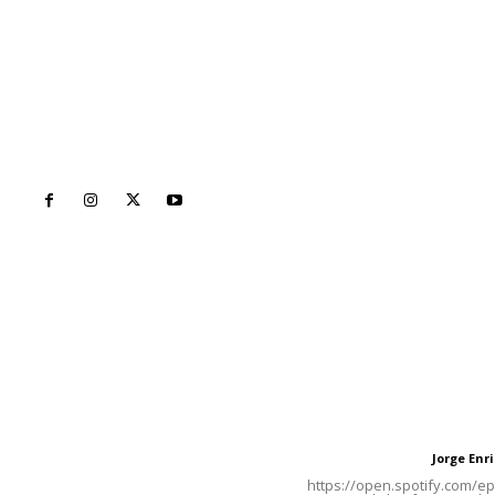
Inicio
Nayarit
Naciona
Contáctanos
Letras del Di
meridianoredacción@gmail.com
Letras del director
Jorge En
Letras del director
Tels. 3112143809 | 3112103211
https://open.spotify.com/