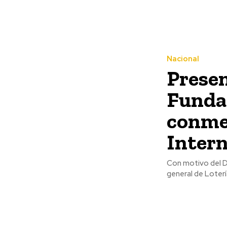
Nacional
Presen
Funda
conme
Intern
Con motivo del Dí
general de Loterí