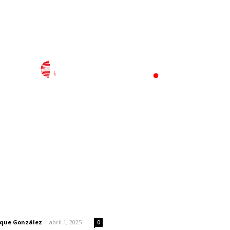
l
Policiaca
Opinión
Deportes
Edición Impresa
S
rector
Lo más popular
Intensifican sustitución de
 | Un grito en la pared
rejillas y desazolve por
temporal
rique González
-
abril 1, 2025
0