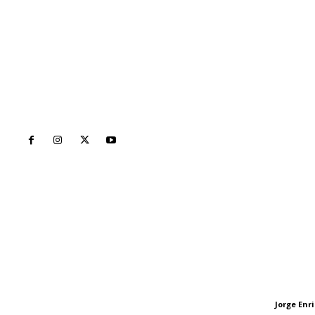
Inicio
Nayarit
Naciona
Contáctanos
Letras del Di
meridianoredacción@gmail.com
Letras del director
Jorge En
Letras del director
Tels. 3112143809 | 3112103211