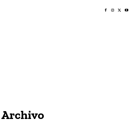
INICIO
NAYARIT
NACIONAL
POLICIACA
OPINIÓN
DEPORTES
EDICIÓN IMPRESA
SOCIALES
MERIDIANO VALLARTA
 Archivo