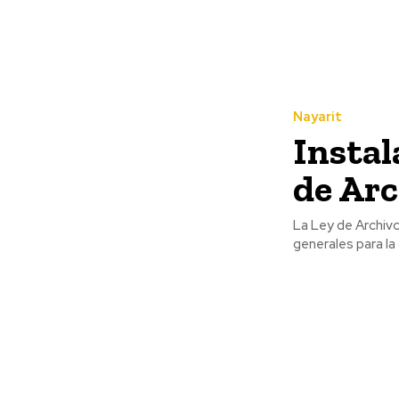
Nayarit
Instal
de Arc
La Ley de Archivo
generales para la