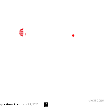
l
Policiaca
Opinión
Deportes
Edición Impresa
S
rector
Lo más popular
Resumen semanal de notici
 | Un grito en la pared
MONITOR POLÍTICO
julio 31, 2026
rique González
-
abril 1, 2025
0