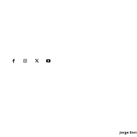
Inicio
Nayarit
Naciona
Contáctanos
Letras del Di
meridianoredacción@gmail.com
Letras del director
Jorge En
Letras del director
Tels. 3112143809 | 3112103211