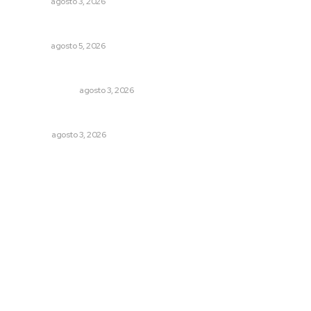
NAYARIT
agosto 3, 2026
Alertan de ciberdelincuentes a través de QR falsos
NAYARIT
agosto 5, 2026
¿Son los anexos males necesarios?
LA SERPENTINA
agosto 3, 2026
Las razones y los días por definir
OPINIÓN
agosto 3, 2026
Archivo mensual
agosto 2026
julio 2026
junio 2026
mayo 2026