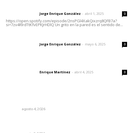
Letras del director | Un grito en la pared
Jorge Enrique González
-
abril 1, 2025
Letras del director
0
https://open.spotify.com/episode/2nsPGl4XakQixzrq8QFB7a?
si=7zv4RlrdTtKfvEPKJrHDlQ Un grito en la pared es el sentido de...
Las vacas de Huajimic
Jorge Enrique González
-
mayo 6, 2025
Letras del director
0
El peatón y la ciudad
Enrique Martínez
-
abril 4, 2025
Letras del director
0
Lo más popular
Invitan a descubrir riqueza cultural en ruta Entre Canales
NAYARIT
agosto 4, 2026
Tras operativo, el CEDE busca protección de justicia
federal