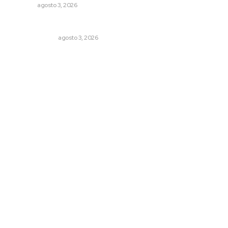
NAYARIT
agosto 3, 2026
¿Son los anexos males necesarios?
LA SERPENTINA
agosto 3, 2026
Archivo mensual
agosto 2026
julio 2026
junio 2026
mayo 2026
abril 2026
marzo 2026
© 2024 Meridiano.mx - Todos los derechos reservados