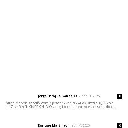
Contáctanos
meridianoredacción@gmail.com
Tels. 3112143809 | 3112103211
Oficinas Generales: Av. Independencia #355, Tepic,
Nayarit
Letras del Director
Letras del director | Un grito en la pared
Jorge Enrique González
-
abril 1, 2025
Letras del director
0
https://open.spotify.com/episode/2nsPGl4XakQixzrq8QFB7a?
si=7zv4RlrdTtKfvEPKJrHDlQ Un grito en la pared es el sentido de...
El peatón y la ciudad
Enrique Martínez
-
abril 4, 2025
Letras del director
0