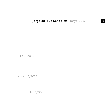
Las vacas de Huajimic
Jorge Enrique González
-
mayo 6, 2025
Letras del director
0
Lo más popular
Mejoran transparencia municipal con taller de evolución
patrimonial en Acaponeta
NAYARIT
julio 31, 2026
Garantizan acceso a seguridad social para productores
del campo
NAYARIT
agosto 5, 2026
Cerrar todos los anexos
LA SERPENTINA
julio 31, 2026
Fortalecen atención social con nuevas sedes para la
niñez nayarita