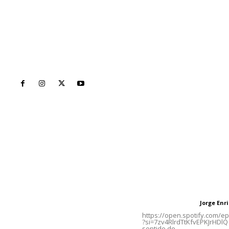
Inicio
Nayarit
Naciona
Contáctanos
Letras del Di
meridianoredacción@gmail.com
Letras del director
Jorge En
Letras del director
Tels. 3112143809 | 3112103211
https://open.spotify.com/
?si=7zv4RlrdTtKfvEPKJrHDlQ 
sentido de...