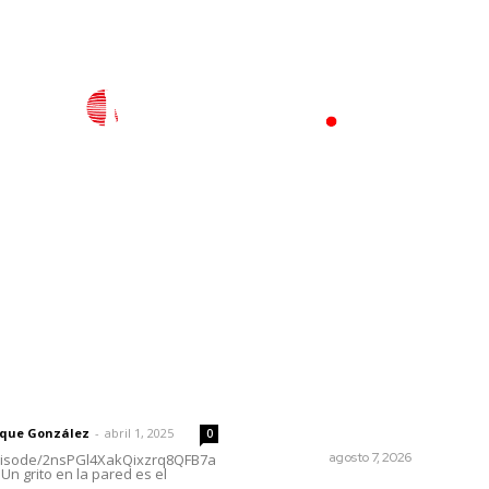
l
Policiaca
Opinión
Deportes
Edición Impresa
S
rector
Lo más popular
Convoca Universidad
 | Un grito en la pared
Autónoma de Nayarit a
certamen nacional de arte
rique González
-
abril 1, 2025
0
NAYARIT
agosto 7, 2026
episode/2nsPGl4XakQixzrq8QFB7a
Un grito en la pared es el