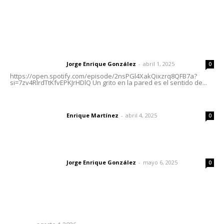
Letras del Director
Letras del director | Un grito en la pared
Jorge Enrique González
-
abril 1, 2025
Letras del director
0
https://open.spotify.com/episode/2nsPGl4XakQixzrq8QFB7a?
si=7zv4RlrdTtKfvEPKJrHDlQ Un grito en la pared es el sentido de...
El peatón y la ciudad
Enrique Martínez
-
abril 4, 2025
Letras del director
0
Las vacas de Huajimic
Jorge Enrique González
-
mayo 6, 2025
Letras del director
0
Lo más popular
Invitan a descubrir riqueza cultural en ruta Entre Canales