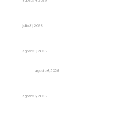
NAYARIT
agosto 4, 2026
Brinda el DIF asistencia alimentaria en las Olimpiadas de
Oro 2026
NAYARIT
julio 31, 2026
Refuerzan blindaje estatal ante conflictos en regiones
vecinas
NAYARIT
agosto 3, 2026
En el país de las corrupciones
LA SERPENTINA
agosto 6, 2026
Supervisan normas de calidad en establecimientos
turísticos de Tepic
NAYARIT
agosto 6, 2026
Archivo mensual