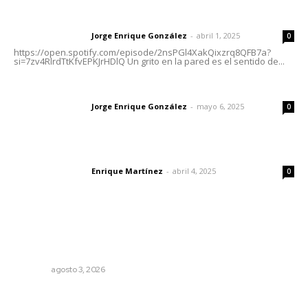
Letras del director | Un grito en la pared
Jorge Enrique González
-
abril 1, 2025
Letras del director
0
https://open.spotify.com/episode/2nsPGl4XakQixzrq8QFB7a?
si=7zv4RlrdTtKfvEPKJrHDlQ Un grito en la pared es el sentido de...
Las vacas de Huajimic
Jorge Enrique González
-
mayo 6, 2025
Letras del director
0
El peatón y la ciudad
Enrique Martínez
-
abril 4, 2025
Letras del director
0
Lo más popular
El ser humano ―vivo y difunto― es como un soplo,
como una sombra que pasa
OPINIÓN
agosto 3, 2026
Impulsan detección de cáncer cervicouterino con