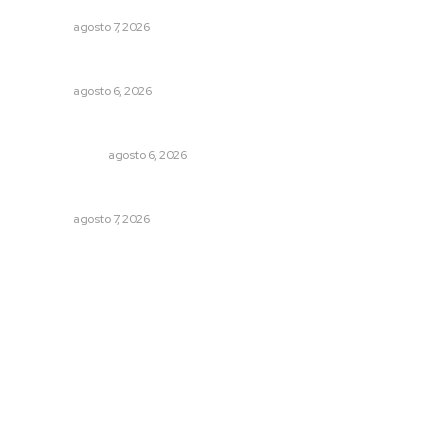
unidades móviles de salud
NAYARIT
agosto 7, 2026
Plantarán en Nayarit miles de árboles
NAYARIT
agosto 6, 2026
Eufemismos
OTRAS VOCES
agosto 6, 2026
Ofertan mil 500 plazas en Feria de Empleo Juvenil
NAYARIT
agosto 7, 2026
Archivo mensual
agosto 2026
julio 2026
junio 2026
mayo 2026