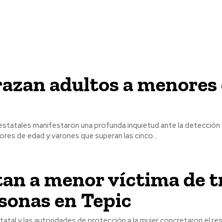
azan adultos a menores
estatales manifestaron una profunda inquietud ante la detección 
res de edad y varones que superan las cinco...
an a menor víctima de t
sonas en Tepic
tatal y las autoridades de protección a la mujer concretaron el r