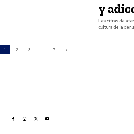
y adi
Las cifras de ate
cultura de la denun
1
2
3
...
7
Inicio
Nayarit
Naciona