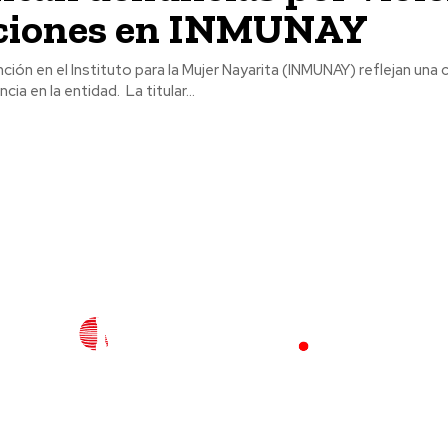
cciones en INMUNAY
nción en el Instituto para la Mujer Nayarita (INMUNAY) reflejan una 
cia en la entidad. La titular...
l
Policiaca
Opinión
Deportes
Edición Impresa
S