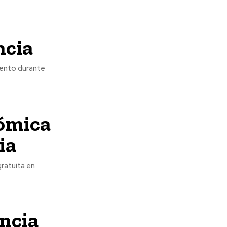
ncia
ciento durante
ómica
ia
gratuita en
ncia