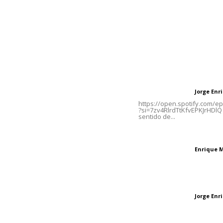
Contáctanos
Letras del Di
meridianoredacción@gmail.com
Letras del director
Jorge En
Letras del director
Tels. 3112143809 | 3112103211
https://open.spotify.com/
?si=7zv4RlrdTtKfvEPKJrHDlQ 
sentido de...
Oficinas Generales: Av.
Independencia #355, Tepic,
El peatón y la ciu
Nayarit
Enrique 
Letras del director
Las vacas de Huaj
Jorge En
Letras del director