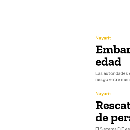
Nayarit
Embar
edad
Las autoridades 
riesgo entre meno
Nayarit
Rescat
de per
El Sistema DIF es