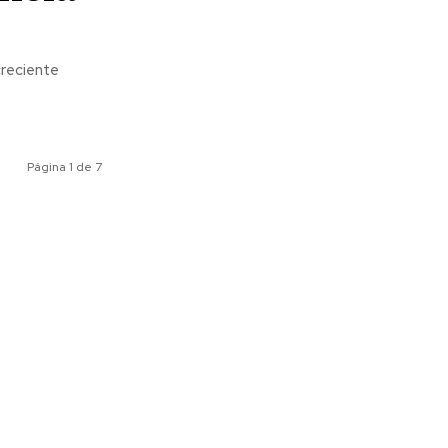
creciente
Página 1 de 7
ociales
Meridiano Vallarta