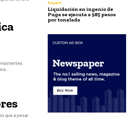
Nayarit
Liquidación en ingenio de
Puga se ejecuta a 985 pesos
por tonelada
ica
ersistentes
a....
ores
rmó que a pesar