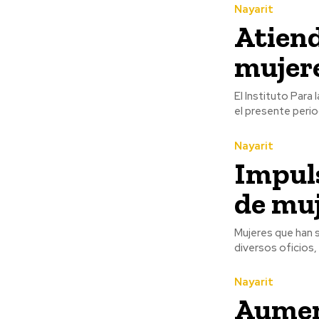
Nayarit
Atien
mujere
El Instituto Para
el presente perio
Nayarit
Impul
de muj
Mujeres que han s
diversos oficios
Nayarit
Aumen