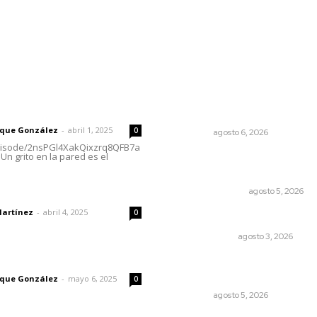
rector
Lo más popular
Preparan la Feria de Regres
 | Un grito en la pared
Clases
rique González
-
abril 1, 2025
0
NAYARIT
agosto 6, 2026
episode/2nsPGl4XakQixzrq8QFB7a
Un grito en la pared es el
Edición impresa 05 de ago
de 2026
dad
EDICIÓN IMPRESA
agosto 5, 2026
Martínez
-
abril 4, 2025
0
Autócrata, con distancia
OTRAS VOCES
agosto 3, 2026
imic
Buscan sanar suelos cansa
en el norte de Nayarit
rique González
-
mayo 6, 2025
0
NAYARIT
agosto 5, 2026