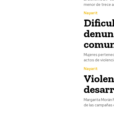
menor de trece a
Nayarit
Dific
denunc
comun
Mujeres pertenec
actos de violencia
Nayarit
Violen
desarr
Margarita Morán F
de las campañas 