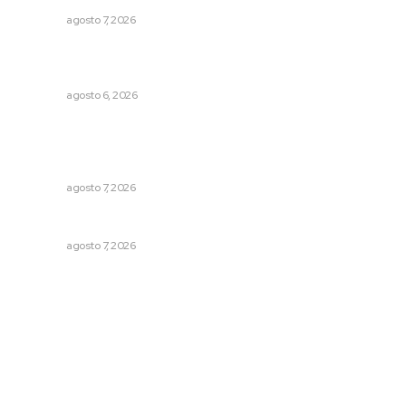
NAYARIT
agosto 7, 2026
Instalarán puntos de revisión contra pilotos
alcoholizados
NAYARIT
agosto 6, 2026
Queremos que el próximo gobernador sepa leer y
escribir // La semblanza político literaria de Julián
Gascón
NAYARIT
agosto 7, 2026
Concluye registro de fichas para la UT
NAYARIT
agosto 7, 2026
Archivo mensual
agosto 2026
julio 2026