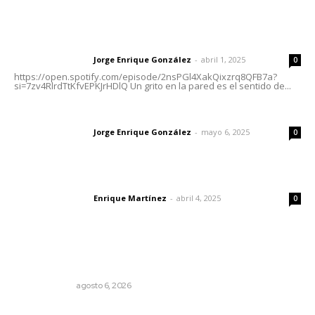
Letras del Director
Letras del director | Un grito en la pared
Jorge Enrique González
-
abril 1, 2025
Letras del director
0
https://open.spotify.com/episode/2nsPGl4XakQixzrq8QFB7a?
si=7zv4RlrdTtKfvEPKJrHDlQ Un grito en la pared es el sentido de...
Las vacas de Huajimic
Jorge Enrique González
-
mayo 6, 2025
Letras del director
0
El peatón y la ciudad
Enrique Martínez
-
abril 4, 2025
Letras del director
0
Lo más popular
El cuchillo usado como cuchara
OTRAS VOCES
agosto 6, 2026
Pierden agaveros 800 mil pesos por hectárea