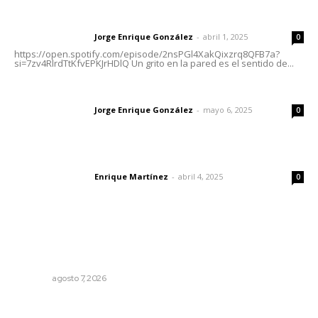
Letras del director | Un grito en la pared
Jorge Enrique González
-
abril 1, 2025
Letras del director
0
https://open.spotify.com/episode/2nsPGl4XakQixzrq8QFB7a?
si=7zv4RlrdTtKfvEPKJrHDlQ Un grito en la pared es el sentido de...
Las vacas de Huajimic
Jorge Enrique González
-
mayo 6, 2025
Letras del director
0
El peatón y la ciudad
Enrique Martínez
-
abril 4, 2025
Letras del director
0
Lo más popular
Inauguran espacio de lectura y bebeteca en centro
femenil
NAYARIT
agosto 7, 2026
Brillan la cultura y gastronomía de origen en California