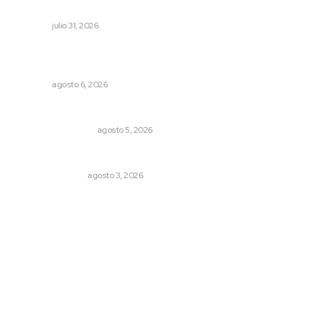
playas
NAYARIT
julio 31, 2026
Modernizan infraestructura para la comercialización del
maíz nayarita
NAYARIT
agosto 6, 2026
Ráfagas citadinas
MONITOR POLÍTICO
agosto 5, 2026
Edición impresa 03 de agosto de 2026
EDICIÓN IMPRESA
agosto 3, 2026
Archivo mensual
agosto 2026
julio 2026
junio 2026