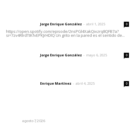
Letras del director | Un grito en la pared
Jorge Enrique González
-
abril 1, 2025
Letras del director
0
https://open.spotify.com/episode/2nsPGl4XakQixzrq8QFB7a?
si=7zv4RlrdTtKfvEPKJrHDlQ Un grito en la pared es el sentido de...
Las vacas de Huajimic
Jorge Enrique González
-
mayo 6, 2025
Letras del director
0
El peatón y la ciudad
Enrique Martínez
-
abril 4, 2025
Letras del director
0
Lo más popular
Pierden agaveros 800 mil pesos por hectárea
NAYARIT
agosto 7, 2026
Detectan permisos falsos para comercio ambulante en