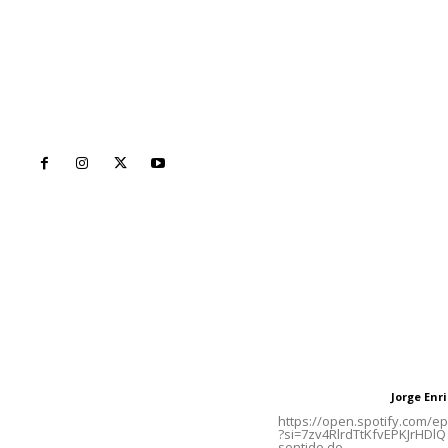
Inicio
Nayarit
Naciona
Contáctanos
Letras del Di
meridianoredacción@gmail.com
Letras del director
Jorge En
Letras del director
Tels. 3112143809 | 3112103211
https://open.spotify.com/
?si=7zv4RlrdTtKfvEPKJrHDlQ 
sentido de...