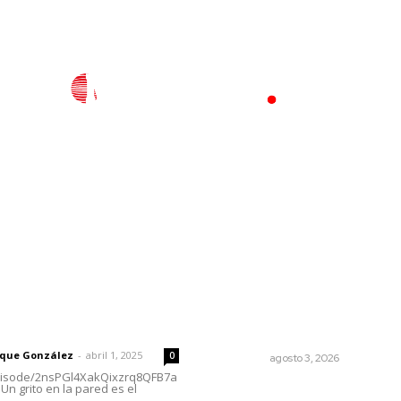
l
Policiaca
Opinión
Deportes
Edición Impresa
S
rector
Lo más popular
Fortalecen infraestructura
 | Un grito en la pared
salud
rique González
-
abril 1, 2025
0
NAYARIT
agosto 3, 2026
episode/2nsPGl4XakQixzrq8QFB7a
Un grito en la pared es el
Brinda el DIF asistencia