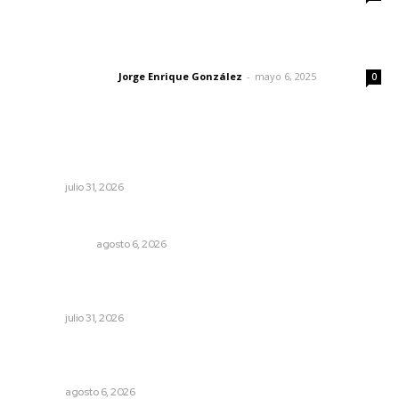
Las vacas de Huajimic
Jorge Enrique González
-
mayo 6, 2025
Letras del director
0
Lo más popular
Podrían cerrar anexos en la capital
NAYARIT
julio 31, 2026
El cuchillo usado como cuchara
OTRAS VOCES
agosto 6, 2026
Olimpiadas para convivir, no para competir: gobernador
Navarro
NAYARIT
julio 31, 2026
Instalarán puntos de revisión contra pilotos
alcoholizados
NAYARIT
agosto 6, 2026