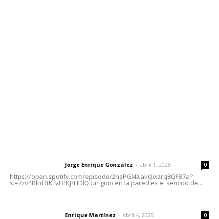
Contáctanos
meridianoredacción@gmail.com
Tels. 3112143809 | 3112103211
Oficinas Generales: Av. Independencia #355, Tepic,
Nayarit
Letras del Director
Letras del director | Un grito en la pared
Jorge Enrique González
-
abril 1, 2025
Letras del director
0
https://open.spotify.com/episode/2nsPGl4XakQixzrq8QFB7a?
si=7zv4RlrdTtKfvEPKJrHDlQ Un grito en la pared es el sentido de...
El peatón y la ciudad
Enrique Martínez
-
abril 4, 2025
Letras del director
0