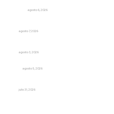
El cuchillo usado como cuchara
OTRAS VOCES
agosto 6, 2026
Presentará Escuela de Bellas Artes resultados de
cursos vacacionales
NAYARIT
agosto 7, 2026
Advierten inconsistencia en reparación del daño por
delito de corrupción de menores
NAYARIT
agosto 3, 2026
Árboles aplastan casas y camioneta en Tepic
POLICIACA
agosto 5, 2026
Detectan permisos falsos para comercio ambulante en
playas
NAYARIT
julio 31, 2026
Archivo mensual