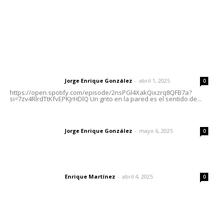
Nayarit
Letras del Director
Letras del director | Un grito en la pared
Jorge Enrique González
-
abril 1, 2025
Letras del director
0
https://open.spotify.com/episode/2nsPGl4XakQixzrq8QFB7a?
si=7zv4RlrdTtKfvEPKJrHDlQ Un grito en la pared es el sentido de...
Las vacas de Huajimic
Jorge Enrique González
-
mayo 6, 2025
Letras del director
0
El peatón y la ciudad
Enrique Martínez
-
abril 4, 2025
Letras del director
0
Lo más popular