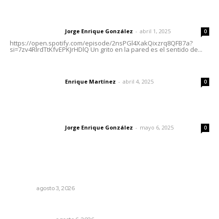
Letras del director | Un grito en la pared
Jorge Enrique González
-
abril 1, 2025
Letras del director
0
https://open.spotify.com/episode/2nsPGl4XakQixzrq8QFB7a?
si=7zv4RlrdTtKfvEPKJrHDlQ Un grito en la pared es el sentido de...
El peatón y la ciudad
Enrique Martínez
-
abril 4, 2025
Letras del director
0
Las vacas de Huajimic
Jorge Enrique González
-
mayo 6, 2025
Letras del director
0
Lo más popular
Las razones y los días por definir
OPINIÓN
agosto 3, 2026
En el país de las corrupciones