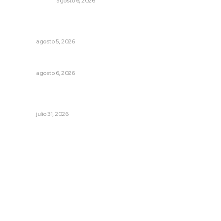
LA SERPENTINA
agosto 6, 2026
Regresa guerrero de estilo Ixtlán del Río que estuvo
exhibido en el Met de Nueva York
NAYARIT
agosto 5, 2026
Celebrarán feria de lenguas indígenas
NAYARIT
agosto 6, 2026
Decisión familiar transforma vidas mediante la donación
de órganos
NAYARIT
julio 31, 2026
Archivo mensual
agosto 2026
julio 2026
junio 2026