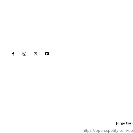
Inicio
Nayarit
Naciona
Contáctanos
Letras del Di
meridianoredacción@gmail.com
Letras del director
Jorge En
Letras del director
Tels. 3112143809 | 3112103211
https://open.spotify.com/