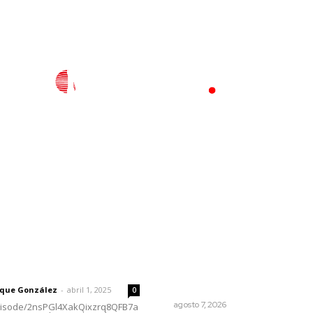
l
Policiaca
Opinión
Deportes
Edición Impresa
S
rector
Lo más popular
La Princesa Mololoa y el tóx
 | Un grito en la pared
que se convirtió en volcán
rique González
-
abril 1, 2025
0
LA HISTORIA TAMBIÉN ES NOTICIA
agosto 7, 2026
episode/2nsPGl4XakQixzrq8QFB7a