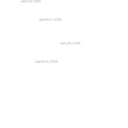
NAYARIT
julio 30, 2026
Varios estados necesitan mejorar su economía
MONITOR POLÍTICO
agosto 3, 2026
Antes de que Maná hiciera historia, José José ya le
había cantado a San Blas
LA HISTORIA TAMBIÉN ES NOTICIA
julio 30, 2026
Edición impresa 05 de agosto de 2026
EDICIÓN IMPRESA
agosto 5, 2026
Archivo mensual
agosto 2026
julio 2026
junio 2026
mayo 2026