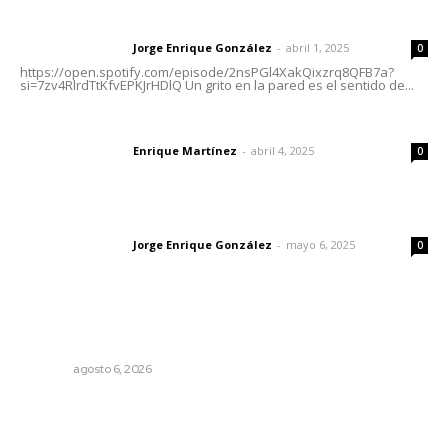
Letras del director | Un grito en la pared
Jorge Enrique González
-
abril 1, 2025
Letras del director
0
https://open.spotify.com/episode/2nsPGl4XakQixzrq8QFB7a?
si=7zv4RlrdTtKfvEPKJrHDlQ Un grito en la pared es el sentido de...
El peatón y la ciudad
Enrique Martínez
-
abril 4, 2025
Letras del director
0
Las vacas de Huajimic
Jorge Enrique González
-
mayo 6, 2025
Letras del director
0
Lo más popular
Plantarán en Nayarit miles de árboles
NAYARIT
agosto 6, 2026
Priorizan erradicación de larvas para contener brote de
dengue