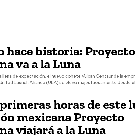
 hace historia: Proyect
a va a la Luna
 llena de expectación, el nuevo cohete Vulcan Centaur de la emp
nited Launch Alliance (ULA) se elevó majestuosamente desde el.
 primeras horas de este l
ión mexicana Proyecto
a viajará a la Luna