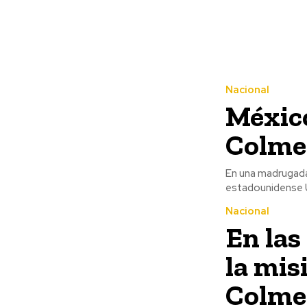
Nacional
México
Colmen
En una madrugada
estadounidense U
Nacional
En las
la mis
Colmen