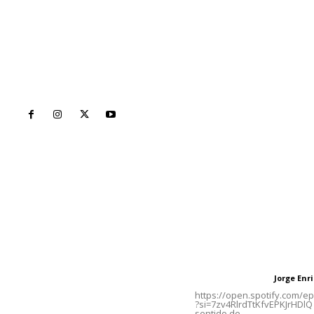
Inicio
Nayarit
Naciona
Contáctanos
Letras del Di
meridianoredacción@gmail.com
Letras del director
Jorge En
Letras del director
Tels. 3112143809 | 3112103211
https://open.spotify.com/
?si=7zv4RlrdTtKfvEPKJrHDlQ 
sentido de...