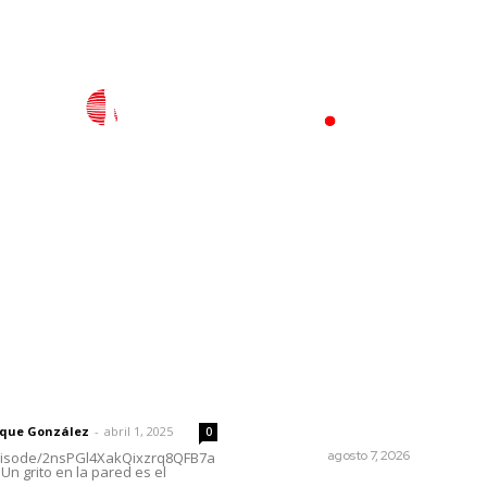
l
Policiaca
Opinión
Deportes
Edición Impresa
S
rector
Lo más popular
Promueven ruta deportiva 
 | Un grito en la pared
ecoturismo en la Sierra del
Café
rique González
-
abril 1, 2025
0
NAYARIT
agosto 7, 2026
episode/2nsPGl4XakQixzrq8QFB7a
Un grito en la pared es el