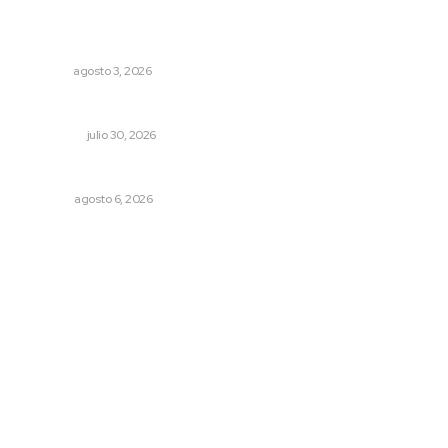
Fortalecen atención social con nuevas sedes para la
niñez nayarita
NAYARIT
agosto 3, 2026
Crece economía mexicana 2.1 por ciento
NACIONAL
julio 30, 2026
Probables resultados en gubernaturas
OPINIÓN
agosto 6, 2026
Archivo mensual
agosto 2026
julio 2026
junio 2026
mayo 2026