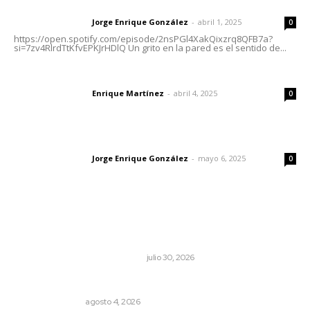
Letras del director | Un grito en la pared
Jorge Enrique González
-
abril 1, 2025
Letras del director
0
https://open.spotify.com/episode/2nsPGl4XakQixzrq8QFB7a?
si=7zv4RlrdTtKfvEPKJrHDlQ Un grito en la pared es el sentido de...
El peatón y la ciudad
Enrique Martínez
-
abril 4, 2025
Letras del director
0
Las vacas de Huajimic
Jorge Enrique González
-
mayo 6, 2025
Letras del director
0
Lo más popular
Antes de que Maná hiciera historia, José José ya le
había cantado a San Blas
LA HISTORIA TAMBIÉN ES NOTICIA
julio 30, 2026
Edición impresa 04 de agosto de 2026
EDICIÓN IMPRESA
agosto 4, 2026