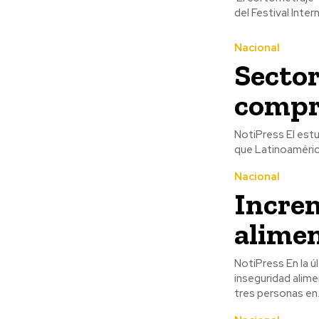
del Festival Inter
Nacional
Sector
compr
NotiPress El estudio WaterMark de Ecolab, al que NotiPress tuvo acceso, evidencia
que Latinoamérica
Nacional
Incre
alimen
NotiPress En la última década, América Latina enfrenta un crecimiento preocupante de la
inseguridad alime
tres personas en.