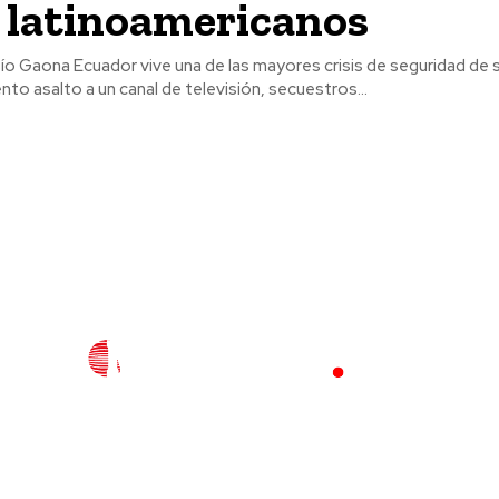
 latinoamericanos
risis de seguridad de su historia
 Un violento asalto a un canal de televisión, secuestros...
l
Policiaca
Opinión
Deportes
Edición Impresa
S