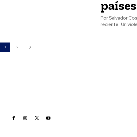
países
Por Salvador Cosío Gaona Ecuador vive una de las mayores c
reciente.
1
2
Inicio
Nayarit
Naciona