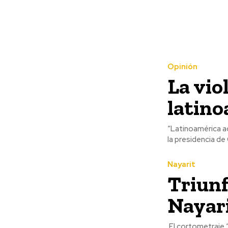
Opinión
La vio
latin
“Latinoamérica ac
la presidencia de
Nayarit
Triunf
Nayar
El cortometraje “