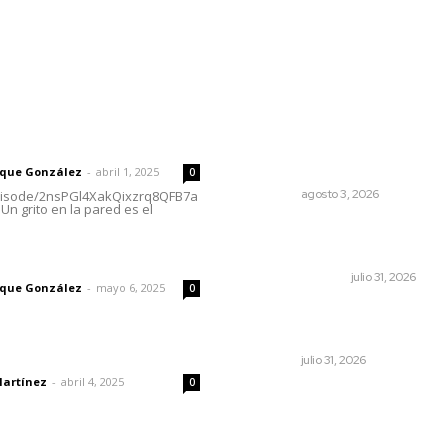
rector
Lo más popular
Destinan 87 millones a obr
 | Un grito en la pared
de infraestructura en tres
municipios
rique González
-
abril 1, 2025
0
NAYARIT
agosto 3, 2026
episode/2nsPGl4XakQixzrq8QFB7a
Un grito en la pared es el
Edición impresa 31 de julio d
2026
imic
EDICIÓN IMPRESA
julio 31, 2026
rique González
-
mayo 6, 2025
0
Podrían cerrar anexos en la
capital
dad
NAYARIT
julio 31, 2026
Martínez
-
abril 4, 2025
0
El ser humano ―vivo y
difunto― es como un soplo
como una sombra que pasa