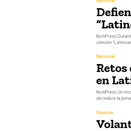
Nacional
Defie
“Latin
NotiPress Durante la conferencia de prensa del 2 de febrero de 2024 sonó la
canción "Latinoam
Nacional
Retos 
en La
NotiPress Un reciente informe elaborado por el portal de empleo Bumeran exploró la posibilidad
de reducir la jorn
Opinión
Volant