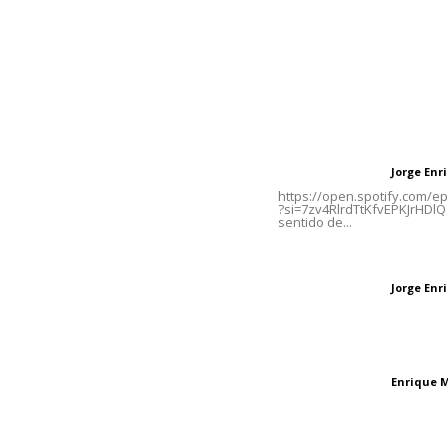
Contáctanos
Letras del Di
meridianoredacción@gmail.com
Letras del director
Jorge En
Letras del director
Tels. 3112143809 | 3112103211
https://open.spotify.com/
?si=7zv4RlrdTtKfvEPKJrHDlQ 
sentido de...
Oficinas Generales: Av.
Independencia #355, Tepic,
Las vacas de Huaj
Nayarit
Jorge En
Letras del director
El peatón y la ciu
Enrique 
Letras del director