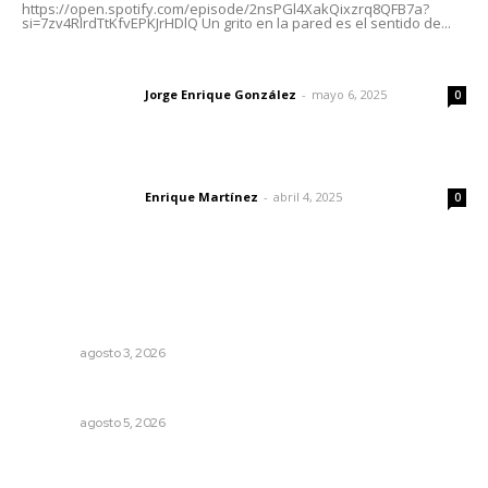
https://open.spotify.com/episode/2nsPGl4XakQixzrq8QFB7a?
si=7zv4RlrdTtKfvEPKJrHDlQ Un grito en la pared es el sentido de...
Las vacas de Huajimic
Jorge Enrique González
-
mayo 6, 2025
Letras del director
0
El peatón y la ciudad
Enrique Martínez
-
abril 4, 2025
Letras del director
0
Lo más popular
Prevención del feminicidio: la urgencia de la denuncia
temprana
NAYARIT
agosto 3, 2026
Prohibirán celulares en escuelas de Nayarit
NAYARIT
agosto 5, 2026
Inician acciones de prevención ante presencia de
cocodrilos