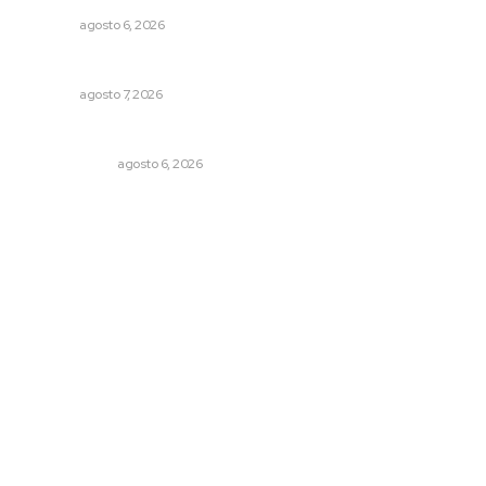
NAYARIT
agosto 6, 2026
Ofertan mil 500 plazas en Feria de Empleo Juvenil
NAYARIT
agosto 7, 2026
El cuchillo usado como cuchara
OTRAS VOCES
agosto 6, 2026
Archivo mensual
agosto 2026
julio 2026
junio 2026
mayo 2026
abril 2026
marzo 2026