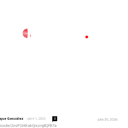
l
Policiaca
Opinión
Deportes
Edición Impresa
S
rector
Lo más popular
La mitad del presupuesto 
 | Un grito en la pared
Tepic, le deben de predial
rique González
-
abril 1, 2025
0
LA SERPENTINA
julio 30, 2026
episode/2nsPGl4XakQixzrq8QFB7a