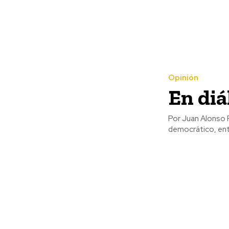
Opinión
En diá
Por Juan Alonso Romero “El diálogo político es una plataf
democrático, entr