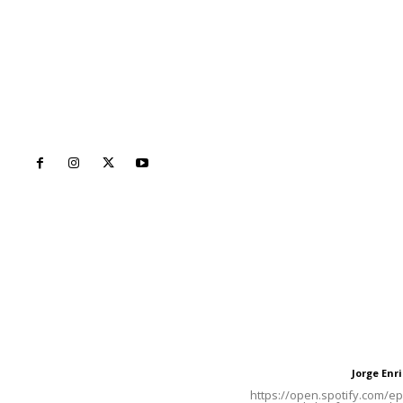
Inicio
Nayarit
Naciona
Contáctanos
Letras del Di
meridianoredacción@gmail.com
Letras del director
Jorge En
Letras del director
Tels. 3112143809 | 3112103211
https://open.spotify.com/