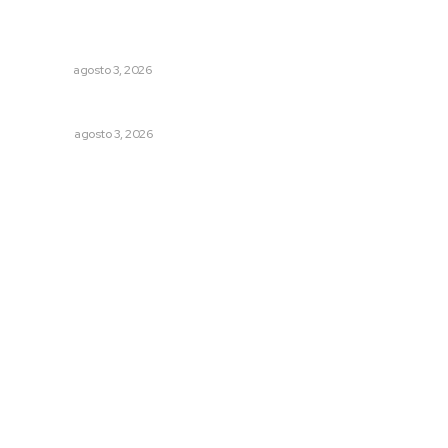
Promueven saberes ancestrales en la ruta Potrero
Tradicional
NAYARIT
agosto 3, 2026
Más orden en las precampañas
OPINIÓN
agosto 3, 2026
Archivo mensual
agosto 2026
julio 2026
junio 2026
mayo 2026
abril 2026
marzo 2026