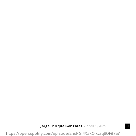
Inicio
Nayarit
Nacional
Policiaca
Opinión
Deportes
Edición Impresa
Sociales
Meridiano Vallarta
Contáctanos
meridianoredacción@gmail.com
Tels. 3112143809 | 3112103211
Oficinas Generales: Av. Independencia #355, Tepic,
Nayarit
Letras del Director
Letras del director | Un grito en la pared
Jorge Enrique González
-
abril 1, 2025
Letras del director
0
https://open.spotify.com/episode/2nsPGl4XakQixzrq8QFB7a?