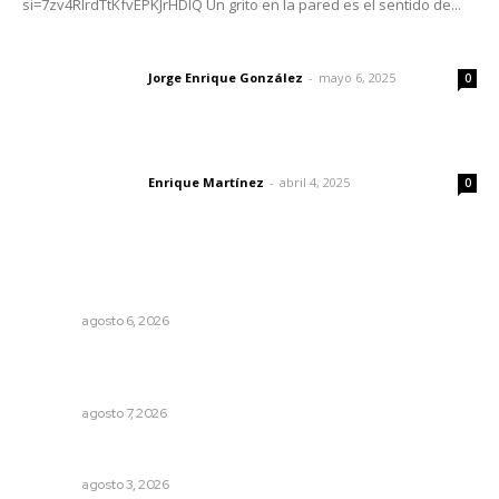
si=7zv4RlrdTtKfvEPKJrHDlQ Un grito en la pared es el sentido de...
Las vacas de Huajimic
Jorge Enrique González
-
mayo 6, 2025
Letras del director
0
El peatón y la ciudad
Enrique Martínez
-
abril 4, 2025
Letras del director
0
Lo más popular
Plantarán en Nayarit miles de árboles
NAYARIT
agosto 6, 2026
Analizan potencial minero en diversas regiones del
estado
NAYARIT
agosto 7, 2026
Brillan la cultura y gastronomía de origen en California
NAYARIT
agosto 3, 2026