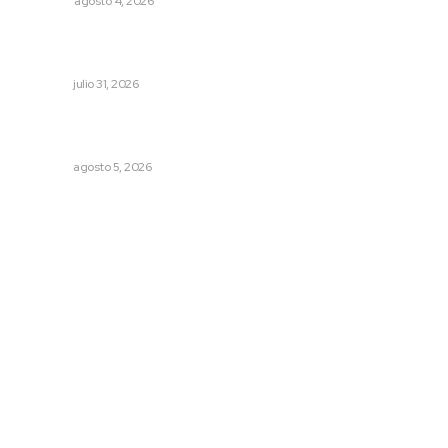
OPINIÓN
agosto 4, 2026
Invierten 340 millones de pesos en conservación de
carreteras federales
NAYARIT
julio 31, 2026
Explican origen científico de inundaciones en Tepic y
Xalisco
NAYARIT
agosto 5, 2026
Archivo mensual
agosto 2026
julio 2026
junio 2026
mayo 2026
abril 2026