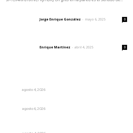
Las vacas de Huajimic
Jorge Enrique González
-
mayo 6, 2025
Letras del director
0
El peatón y la ciudad
Enrique Martínez
-
abril 4, 2025
Letras del director
0
Lo más popular
Intensifican sustitución de rejillas y desazolve por
temporal
NAYARIT
agosto 4, 2026
Probables resultados en gubernaturas
OPINIÓN
agosto 6, 2026
Buen gobierno, buen liderazgo y la amenaza de la
politiquería