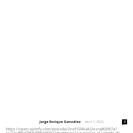
Inicio
Nayarit
Nacional
Policiaca
Opinión
Deportes
Edición Impresa
Sociales
Meridiano Vallarta
Contáctanos
meridianoredacción@gmail.com
Tels. 3112143809 | 3112103211
Oficinas Generales: Av. Independencia #355, Tepic,
Nayarit
Letras del Director
Letras del director | Un grito en la pared
Jorge Enrique González
-
abril 1, 2025
Letras del director
0
https://open.spotify.com/episode/2nsPGl4XakQixzrq8QFB7a?
si=7zv4RlrdTtKfvEPKJrHDlQ Un grito en la pared es el sentido de...