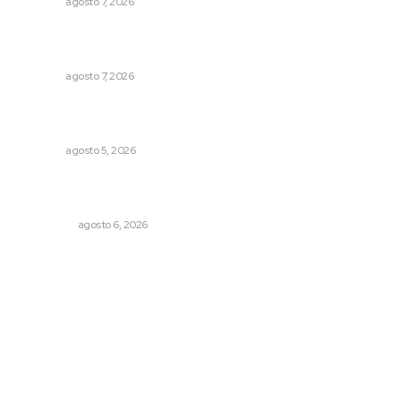
NAYARIT
agosto 7, 2026
Reconocen a jóvenes por impulsar proyectos
comunitarios
NAYARIT
agosto 7, 2026
Regresa guerrero de estilo Ixtlán del Río que estuvo
exhibido en el Met de Nueva York
NAYARIT
agosto 5, 2026
Cobertura de viaje: todo lo que necesitas saber antes
de partir
NACIONAL
agosto 6, 2026
Archivo mensual
agosto 2026
julio 2026
junio 2026