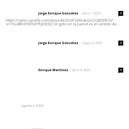
Letras del director | Un grito en la pared
Jorge Enrique González
-
abril 1, 2025
Letras del director
0
https://open.spotify.com/episode/2nsPGl4XakQixzrq8QFB7a?
si=7zv4RlrdTtKfvEPKJrHDlQ Un grito en la pared es el sentido de...
Las vacas de Huajimic
Jorge Enrique González
-
mayo 6, 2025
Letras del director
0
El peatón y la ciudad
Enrique Martínez
-
abril 4, 2025
Letras del director
0
Lo más popular
Entregan nuevo domo escolar en San Juan de Abajo
NAYARIT
agosto 3, 2026
Recupera la CONDUSEF 17.8 millones de pesos a favor
de usuarios financieros