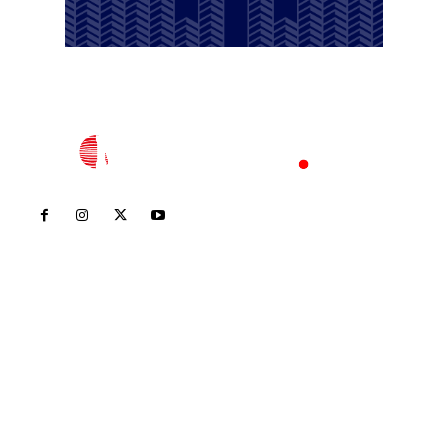
Inicio
Nayarit
Nacional
Policiaca
Opinión
Deportes
Edición Impresa
Sociales
Meridiano Vallarta
Contáctanos
meridianoredacción@gmail.com
Tels. 3112143809 | 3112103211