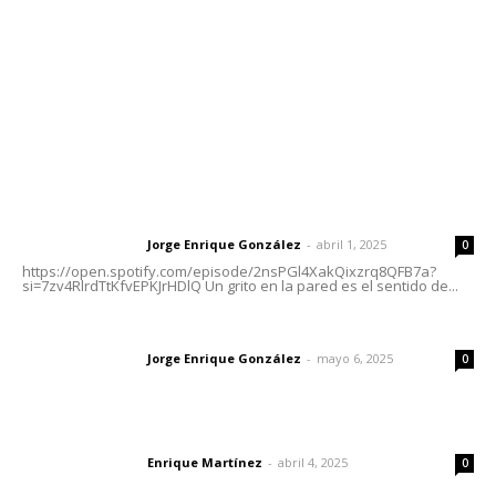
Oficinas Generales: Av. Independencia #355, Tepic,
Nayarit
Letras del Director
Letras del director | Un grito en la pared
Jorge Enrique González
-
abril 1, 2025
Letras del director
0
https://open.spotify.com/episode/2nsPGl4XakQixzrq8QFB7a?
si=7zv4RlrdTtKfvEPKJrHDlQ Un grito en la pared es el sentido de...
Las vacas de Huajimic
Jorge Enrique González
-
mayo 6, 2025
Letras del director
0
El peatón y la ciudad
Enrique Martínez
-
abril 4, 2025
Letras del director
0