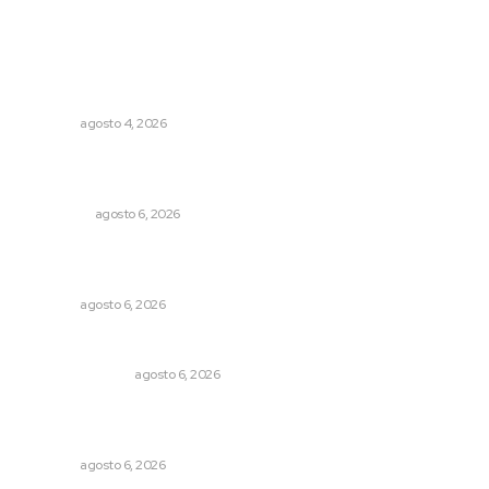
Lo más popular
Intensifican sustitución de rejillas y desazolve por
temporal
NAYARIT
agosto 4, 2026
Cobertura de viaje: todo lo que necesitas saber antes
de partir
NACIONAL
agosto 6, 2026
Muere Raúl Lucachín, el brujo de Jomulco que le dijo no
al diablo
NAYARIT
agosto 6, 2026
Edición impresa 06 de agosto de 2026
EDICIÓN IMPRESA
agosto 6, 2026
Modernizan infraestructura para la comercialización del
maíz nayarita
NAYARIT
agosto 6, 2026