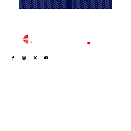
Inicio
Nayarit
Nacional
Policiaca
Opinión
Deportes
Edición Impresa
Sociales
Meridiano Vallarta
Contáctanos
meridianoredacción@gmail.com
Tels. 3112143809 | 3112103211