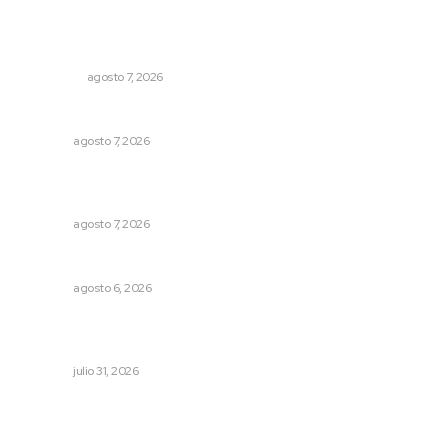
Lo más popular
Detienen al exgobernador de Guerrero, Ángel Aguirre
NACIONAL
agosto 7, 2026
Capacitan para respaldar la lactancia materna
NAYARIT
agosto 7, 2026
Convoca Universidad Autónoma de Nayarit a certamen
nacional de arte
NAYARIT
agosto 7, 2026
Plantarán en Nayarit miles de árboles
NAYARIT
agosto 6, 2026
Brinda el DIF asistencia alimentaria en las Olimpiadas de
Oro 2026
NAYARIT
julio 31, 2026
Archivo mensual