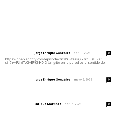
Oficinas Generales: Av. Independencia #355, Tepic,
Nayarit
Letras del Director
Letras del director | Un grito en la pared
Jorge Enrique González
-
abril 1, 2025
Letras del director
0
https://open.spotify.com/episode/2nsPGl4XakQixzrq8QFB7a?
si=7zv4RlrdTtKfvEPKJrHDlQ Un grito en la pared es el sentido de...
Las vacas de Huajimic
Jorge Enrique González
-
mayo 6, 2025
Letras del director
0
El peatón y la ciudad
Enrique Martínez
-
abril 4, 2025
Letras del director
0