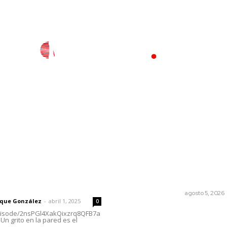
l
Policiaca
Opinión
Deportes
Edición Impresa
S
rector
Lo más popular
Ráfagas citadinas
 | Un grito en la pared
MONITOR POLÍTICO
agosto 5, 2026
rique González
-
abril 1, 2025
0
Busca CECAN a los mejores
episode/2nsPGl4XakQixzrq8QFB7a
Un grito en la pared es el
cortometrajes nayaritas