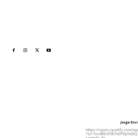
Inicio
Nayarit
Naciona
Contáctanos
Letras del Di
meridianoredacción@gmail.com
Letras del director
Jorge En
Letras del director
Tels. 3112143809 | 3112103211
https://open.spotify.com/
?si=7zv4RlrdTtKfvEPKJrHDlQ 
sentido de...