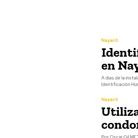
Nayarit
Identi
en Nay
A días de la inst
Identificación Hu
Nayarit
Utiliz
condon
Por Oscar Gil META SUPERADA…Se amplía la posibilidad de que personas de la tercera edad, con