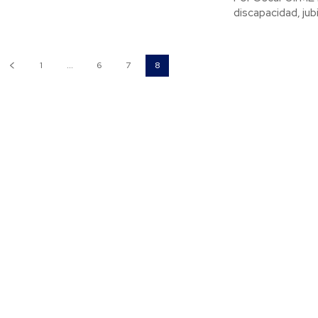
discapacidad, jub
1
...
6
7
8