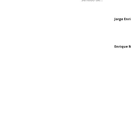
Oficinas Generales: Av.
Independencia #355, Tepic,
Las vacas de Huaj
Nayarit
Jorge En
Letras del director
El peatón y la ciu
Enrique 
Letras del director