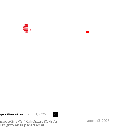
l
Policiaca
Opinión
Deportes
Edición Impresa
S
rector
Lo más popular
El ser humano ―vivo y
 | Un grito en la pared
difunto― es como un soplo
como una sombra que pasa
rique González
-
abril 1, 2025
0
OPINIÓN
agosto 3, 2026
episode/2nsPGl4XakQixzrq8QFB7a
Un grito en la pared es el