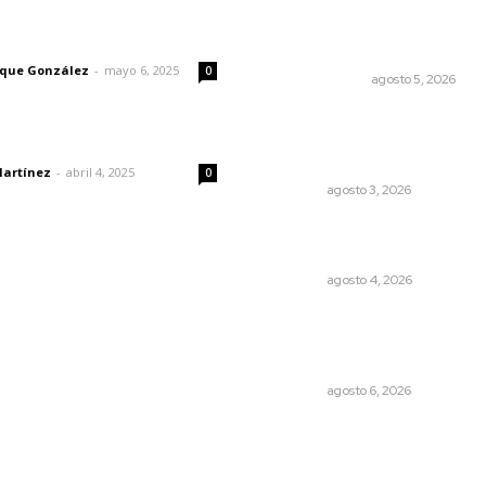
La Inteligencia Artificial
enfrenta a dos grupos
imic
humanos
rique González
-
mayo 6, 2025
0
LA SERPENTINA
agosto 5, 2026
Prevención del feminicidio: 
urgencia de la denuncia
dad
temprana
Martínez
-
abril 4, 2025
0
NAYARIT
agosto 3, 2026
Nayarit, en alerta por los
accidentes viales
NAYARIT
agosto 4, 2026
Recuperan la audición
mediante procesadores
cocleares
NAYARIT
agosto 6, 2026
© 2024 Meridiano.mx - Todos los derechos reservados