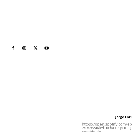
Inicio
Nayarit
Naciona
Contáctanos
Letras del Di
meridianoredacción@gmail.com
Letras del director
Jorge En
Letras del director
Tels. 3112143809 | 3112103211
https://open.spotify.com/
?si=7zv4RlrdTtKfvEPKJrHDlQ 
sentido de...