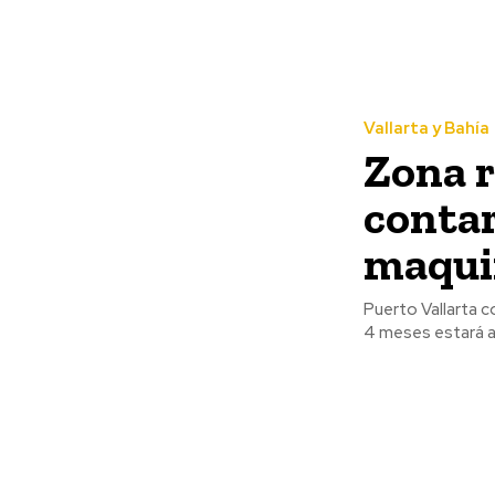
Vallarta y Bahía
Zona r
conta
maquin
Puerto Vallarta c
4 meses estará at