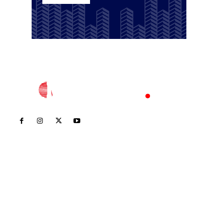
Inicio
Nayarit
Nacional
Policiaca
Opinión
Deportes
Edición Impresa
Sociales
Meridiano Vallarta
Contáctanos
meridianoredacción@gmail.com