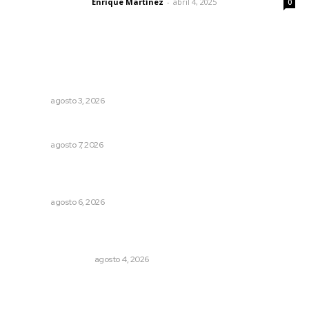
Enrique Martínez
-
abril 4, 2025
Letras del director
0
Lo más popular
Promueven saberes ancestrales en la ruta Potrero
Tradicional
NAYARIT
agosto 3, 2026
Capacitan para respaldar la lactancia materna
NAYARIT
agosto 7, 2026
Lanzan recomendaciones para reforzar la seguridad en
comercios de Nayarit
NAYARIT
agosto 6, 2026
Pensiones absorben un tercio de lo que gasta el
gobierno
MONITOR POLÍTICO
agosto 4, 2026
Presentará Escuela de Bellas Artes resultados de
cursos vacacionales