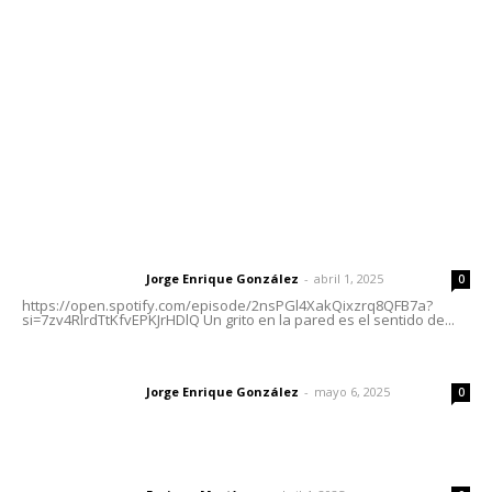
Tels. 3112143809 | 3112103211
Oficinas Generales: Av. Independencia #355, Tepic,
Nayarit
Letras del Director
Letras del director | Un grito en la pared
Jorge Enrique González
-
abril 1, 2025
Letras del director
0
https://open.spotify.com/episode/2nsPGl4XakQixzrq8QFB7a?
si=7zv4RlrdTtKfvEPKJrHDlQ Un grito en la pared es el sentido de...
Las vacas de Huajimic
Jorge Enrique González
-
mayo 6, 2025
Letras del director
0
El peatón y la ciudad