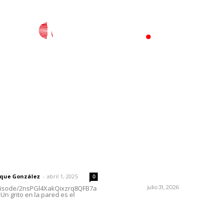
l
Policiaca
Opinión
Deportes
Edición Impresa
S
rector
Lo más popular
Exigen jubilados del IMSS
 | Un grito en la pared
devolución de sus ahorros
retenidos por las AFORES
rique González
-
abril 1, 2025
0
NAYARIT
julio 31, 2026
episode/2nsPGl4XakQixzrq8QFB7a
Un grito en la pared es el
Invitan a descubrir riqueza
cultural en ruta Entre Cana