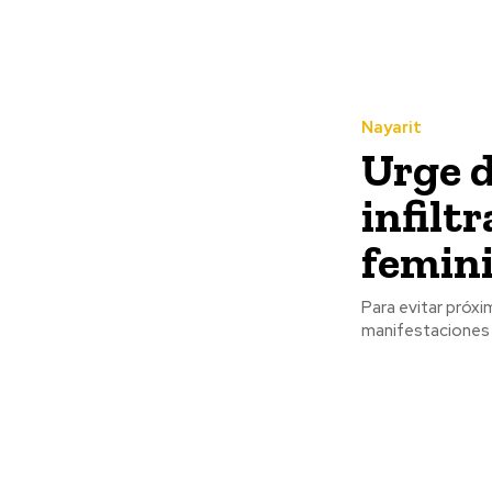
Nayarit
Urge d
infilt
femin
Para evitar próx
manifestaciones f