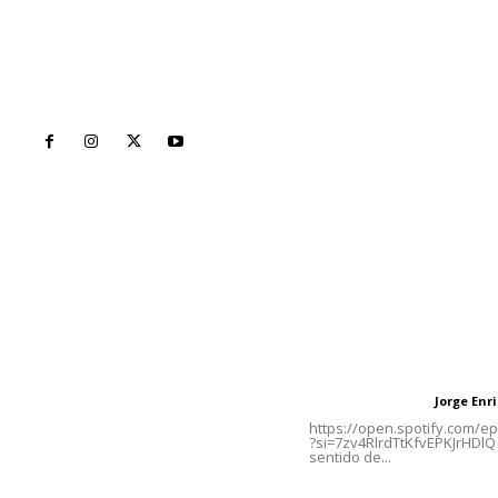
Inicio
Nayarit
Naciona
Contáctanos
Letras del Di
meridianoredacción@gmail.com
Letras del director
Jorge En
Letras del director
Tels. 3112143809 | 3112103211
https://open.spotify.com/
?si=7zv4RlrdTtKfvEPKJrHDlQ 
sentido de...
Oficinas Generales: Av.
Independencia #355, Tepic,