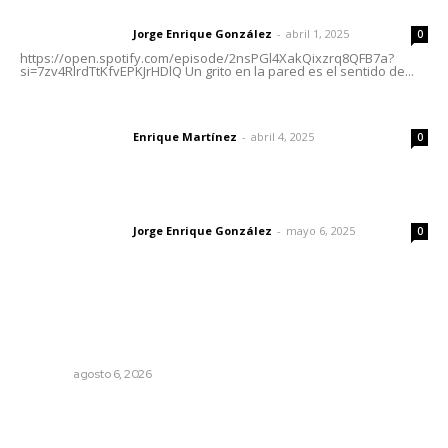
Letras del director | Un grito en la pared
Jorge Enrique González
-
abril 1, 2025
Letras del director
0
https://open.spotify.com/episode/2nsPGl4XakQixzrq8QFB7a?
si=7zv4RlrdTtKfvEPKJrHDlQ Un grito en la pared es el sentido de...
El peatón y la ciudad
Enrique Martínez
-
abril 4, 2025
Letras del director
0
Las vacas de Huajimic
Jorge Enrique González
-
mayo 6, 2025
Letras del director
0
Lo más popular
Supervisan normas de calidad en establecimientos
turísticos de Tepic
NAYARIT
agosto 6, 2026
Albergará Xalisco exhibición de autos clásicos durante la
Feria del Elote