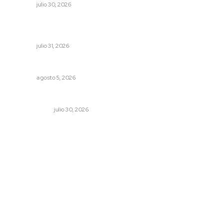
NAYARIT
julio 30, 2026
Impulsan planeación estratégica para detonar turismo
en los municipios
NAYARIT
julio 31, 2026
Nacen venados cola blanca en Parque Tachií
NAYARIT
agosto 5, 2026
El reflector no se apaga
OTRAS VOCES
julio 30, 2026
Archivo mensual
agosto 2026
julio 2026
junio 2026
mayo 2026