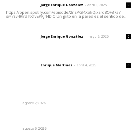
Jorge Enrique González
-
abril 1, 2025
Letras del director
0
https://open.spotify.com/episode/2nsPGl4XakQixzrq8QFB7a?
si=7zv4RlrdTtKfvEPKJrHDlQ Un grito en la pared es el sentido de...
Las vacas de Huajimic
Jorge Enrique González
-
mayo 6, 2025
Letras del director
0
El peatón y la ciudad
Enrique Martínez
-
abril 4, 2025
Letras del director
0
Lo más popular
Pierden agaveros 800 mil pesos por hectárea
NAYARIT
agosto 7, 2026
Buscan asegurar precio competitivo para el arroz
nayarita
NAYARIT
agosto 6, 2026