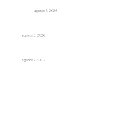
¿Son los anexos males necesarios?
LA SERPENTINA
agosto 3, 2026
Refuerzan blindaje estatal ante conflictos en regiones
vecinas
NAYARIT
agosto 3, 2026
Impulsan detección de cáncer cervicouterino con
unidades móviles de salud
NAYARIT
agosto 7, 2026
Archivo mensual
agosto 2026
julio 2026
junio 2026
mayo 2026